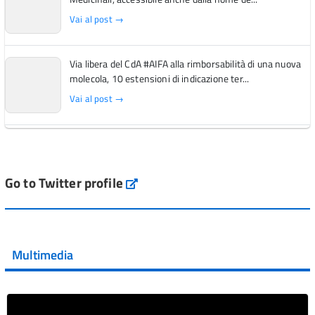
Vai al post →
Via libera del CdA #AIFA alla rimborsabilità di una nuova
molecola, 10 estensioni di indicazione ter...
Vai al post →
L'Italia si conferma tra i primi Paesi europei per l'accesso
ai #farmaci orfani rimborsati dal Servi...
Vai al post →
Go to Twitter profile
aifa_ufficiale
💜 Il 29 giugno #AIFA si è illuminata di viola in occasione
della XVII Giornata Mondiale della Scler...
Multimedia
Vai al post →