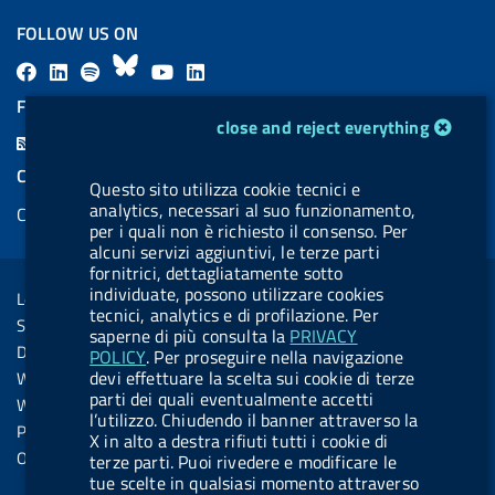
FOLLOW US ON
F
L
l
B
Y
L
a
i
a
l
o
i
FEED RSS
cookie management module
close and reject everything
c
n
b
u
u
n
F
e
k
e
e
t
k
e
COOKIES
b
e
l
s
u
e
Questo sito utilizza cookie tecnici e
e
analytics, necessari al suo funzionamento,
Cookie management
o
d
.
k
b
d
d
per i quali non è richiesto il consenso. Per
o
i
b
y
e
i
alcuni servizi aggiuntivi, le terze parti
R
Sezione Link Utili
fornitrici, dettagliatamente sotto
k
n
u
n
s
individuate, possono utilizzare cookies
Legal notice
t
tecnici, analytics e di profilazione. Per
s
Social Media Policy
saperne di più consulta la
PRIVACY
t
Dichiarazione di accessibilità
POLICY
. Per proseguire nella navigazione
o
devi effettuare la scelta sui cookie di terze
Web accessibility
n
parti dei quali eventualmente accetti
Website statistics
l’utilizzo. Chiudendo il banner attraverso la
.
Privacy
X in alto a destra rifiuti tutti i cookie di
s
Online services
terze parti. Puoi rivedere e modificare le
tue scelte in qualsiasi momento attraverso
p