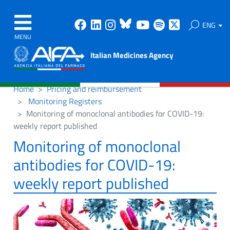
Facebook
Linkedin
Instagram
Bluesky
Youtube
Spotify
X
ENG
MENU
Italian Medicines Agency
Home
Pricing and reimbursement
Monitoring Registers
Monitoring of monoclonal antibodies for COVID-19:
weekly report published
Monitoring of monoclonal
antibodies for COVID-19:
weekly report published