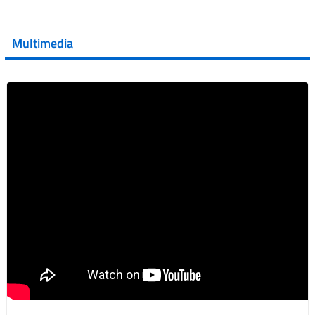
💜 Il 29 giugno #AIFA si è illuminata di viola in occasione
della XVII Giornata Mondiale della Scler...
Multimedia
Vai al post →