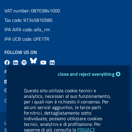
VAT number: 08703841000
Tax code: 97345810580
IPA AIFA code: aifa_rm
IPA UCB code: UFE1TR
FOLLOW US ON
F
L
l
B
Y
L
a
i
a
l
o
i
FEED RSS
cookie management module
close and reject everything
c
n
b
u
u
n
F
e
k
e
e
t
k
e
COOKIES
Questo sito utilizza cookie tecnici e
b
e
l
s
u
e
analytics, necessari al suo funzionamento,
e
Cookie management
o
d
.
k
b
d
per i quali non è richiesto il consenso. Per
d
alcuni servizi aggiuntivi, le terze parti
o
i
b
y
e
i
R
fornitrici, dettagliatamente sotto
Sezione Link Utili
k
n
u
n
individuate, possono utilizzare cookies
s
Legal notice
tecnici, analytics e di profilazione. Per
t
s
saperne di più consulta la
PRIVACY
Social Media Policy