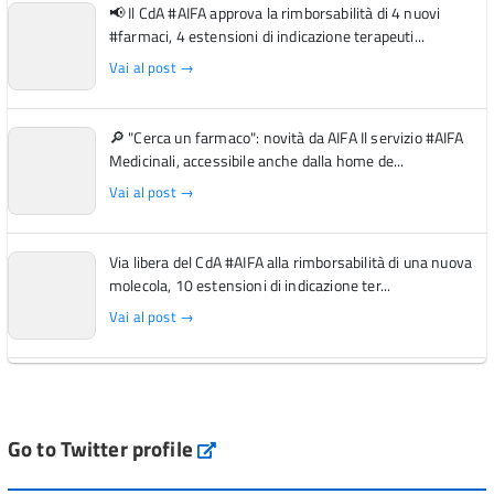
📢 Il CdA #AIFA approva la rimborsabilità di 4 nuovi
#farmaci, 4 estensioni di indicazione terapeuti...
Vai al post →
🔎 "Cerca un farmaco": novità da AIFA Il servizio #AIFA
Medicinali, accessibile anche dalla home de...
Vai al post →
Via libera del CdA #AIFA alla rimborsabilità di una nuova
molecola, 10 estensioni di indicazione ter...
Vai al post →
L'Italia si conferma tra i primi Paesi europei per l'accesso
ai #farmaci orfani rimborsati dal Servi...
Vai al post →
Go to Twitter profile
aifa_ufficiale