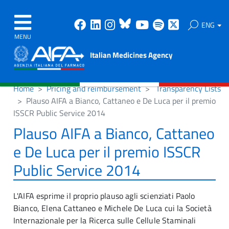
Facebook
Linkedin
Instagram
Bluesky
Youtube
Spotify
X
ENG
MENU
Italian Medicines Agency
Home
Pricing and reimbursement
Transparency Lists
Plauso AIFA a Bianco, Cattaneo e De Luca per il premio
ISSCR Public Service 2014
Plauso AIFA a Bianco, Cattaneo
e De Luca per il premio ISSCR
Public Service 2014
L'AIFA esprime il proprio plauso agli scienziati Paolo
Bianco, Elena Cattaneo e Michele De Luca cui la Società
Internazionale per la Ricerca sulle Cellule Staminali