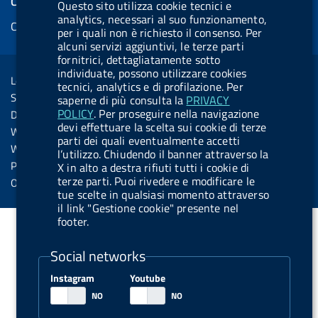
COOKIES
Questo sito utilizza cookie tecnici e
b
e
l
s
u
e
e
analytics, necessari al suo funzionamento,
Cookie management
o
d
.
k
b
d
per i quali non è richiesto il consenso. Per
d
alcuni servizi aggiuntivi, le terze parti
o
i
b
y
e
i
R
fornitrici, dettagliatamente sotto
Sezione Link Utili
k
n
u
n
individuate, possono utilizzare cookies
s
Legal notice
t
tecnici, analytics e di profilazione. Per
s
Social Media Policy
saperne di più consulta la
PRIVACY
t
POLICY
. Per proseguire nella navigazione
Dichiarazione di accessibilità
o
devi effettuare la scelta sui cookie di terze
Web accessibility
parti dei quali eventualmente accetti
n
Website statistics
l’utilizzo. Chiudendo il banner attraverso la
.
Privacy
X in alto a destra rifiuti tutti i cookie di
terze parti. Puoi rivedere e modificare le
s
Online services
tue scelte in qualsiasi momento attraverso
p
il link "Gestione cookie" presente nel
o
footer.
t
Social networks
i
f
Instagram
Youtube
y