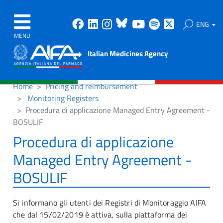
Facebook
Linkedin
Instagram
Bluesky
Youtube
Spotify
X
ENG
MENU
Italian Medicines Agency
Home
Pricing and reimbursement
Monitoring Registers
Procedura di applicazione Managed Entry Agreement -
BOSULIF
Procedura di applicazione
Managed Entry Agreement -
BOSULIF
Si informano gli utenti dei Registri di Monitoraggio AIFA
che dal 15/02/2019 è attiva, sulla piattaforma dei