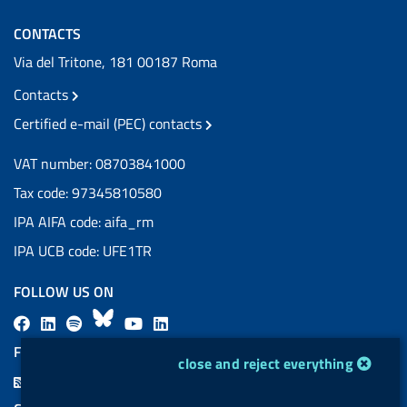
CONTACTS
Via del Tritone, 181 00187 Roma
Contacts
Certified e-mail (PEC) contacts
VAT number: 08703841000
Tax code: 97345810580
IPA AIFA code: aifa_rm
IPA UCB code: UFE1TR
FOLLOW US ON
F
L
l
B
Y
L
a
i
a
l
o
i
FEED RSS
cookie management module
close and reject everything
c
n
b
u
u
n
F
e
k
e
e
t
k
e