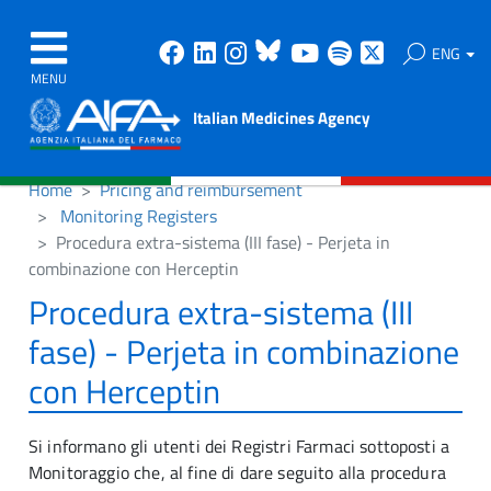
Facebook
Linkedin
Instagram
Bluesky
Youtube
Spotify
X
ENG
MENU
Italian Medicines Agency
Home
Pricing and reimbursement
Monitoring Registers
Procedura extra-sistema (III fase) - Perjeta in
combinazione con Herceptin
Procedura extra-sistema (III
fase) - Perjeta in combinazione
con Herceptin
Si informano gli utenti dei Registri Farmaci sottoposti a
Monitoraggio che, al fine di dare seguito alla procedura