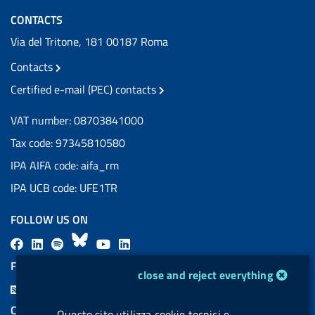
CONTACTS
Via del Tritone, 181 00187 Roma
Contacts
Certified e-mail (PEC) contacts
VAT number: 08703841000
Tax code: 97345810580
IPA AIFA code: aifa_rm
IPA UCB code: UFE1TR
FOLLOW US ON
F
L
l
B
Y
L
a
i
a
l
o
i
FEED RSS
cookie management module
close and reject everything
c
n
b
u
u
n
F
e
k
e
e
t
k
e
COOKIES
Questo sito utilizza cookie tecnici e