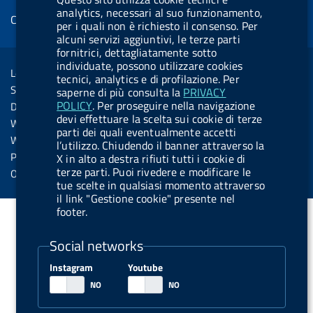
b
e
l
s
u
e
e
analytics, necessari al suo funzionamento,
Cookie management
o
d
.
k
b
d
per i quali non è richiesto il consenso. Per
d
alcuni servizi aggiuntivi, le terze parti
o
i
b
y
e
i
R
fornitrici, dettagliatamente sotto
Sezione Link Utili
k
n
u
n
individuate, possono utilizzare cookies
s
Legal notice
t
tecnici, analytics e di profilazione. Per
s
Social Media Policy
saperne di più consulta la
PRIVACY
t
POLICY
. Per proseguire nella navigazione
Dichiarazione di accessibilità
o
devi effettuare la scelta sui cookie di terze
Web accessibility
parti dei quali eventualmente accetti
n
Website statistics
l’utilizzo. Chiudendo il banner attraverso la
.
Privacy
X in alto a destra rifiuti tutti i cookie di
terze parti. Puoi rivedere e modificare le
s
Online services
tue scelte in qualsiasi momento attraverso
p
il link "Gestione cookie" presente nel
o
footer.
t
Social networks
i
f
Instagram
Youtube
y