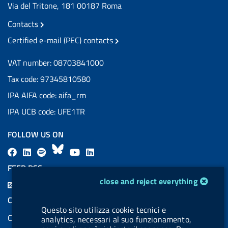
Via del Tritone, 181 00187 Roma
Contacts
Certified e-mail (PEC) contacts
VAT number: 08703841000
Tax code: 97345810580
IPA AIFA code: aifa_rm
IPA UCB code: UFE1TR
FOLLOW US ON
F
L
l
B
Y
L
a
i
a
l
o
i
FEED RSS
c
n
b
u
u
n
cookie management module
close and reject everything
F
e
k
e
e
t
k
e
COOKIES
b
e
l
s
u
e
Questo sito utilizza cookie tecnici e
e
Cookie management
o
d
.
k
b
d
analytics, necessari al suo funzionamento,
d