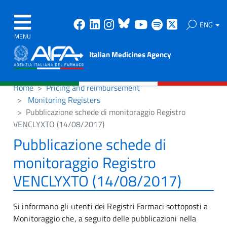
Facebook
Linkedin
Instagram
Bluesky
Youtube
Spotify
X
ENG
MENU
Italian Medicines Agency
Home
Pricing and reimbursement
Monitoring Registers
Pubblicazione schede di monitoraggio Registro
VENCLYXTO (14/08/2017)
Pubblicazione schede di
monitoraggio Registro
VENCLYXTO (14/08/2017)
Si informano gli utenti dei Registri Farmaci sottoposti a
Monitoraggio che, a seguito delle pubblicazioni nella