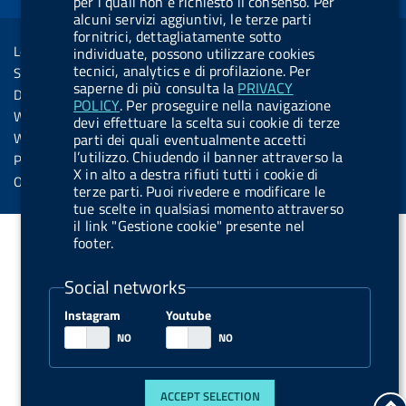
per i quali non è richiesto il consenso. Per
o
i
b
y
e
i
alcuni servizi aggiuntivi, le terze parti
R
Sezione Link Utili
k
n
u
n
fornitrici, dettagliatamente sotto
s
Legal notice
individuate, possono utilizzare cookies
t
s
tecnici, analytics e di profilazione. Per
Social Media Policy
t
saperne di più consulta la
PRIVACY
Dichiarazione di accessibilità
POLICY
. Per proseguire nella navigazione
o
Web accessibility
devi effettuare la scelta sui cookie di terze
n
Website statistics
parti dei quali eventualmente accetti
.
l’utilizzo. Chiudendo il banner attraverso la
Privacy
X in alto a destra rifiuti tutti i cookie di
s
Online services
terze parti. Puoi rivedere e modificare le
p
tue scelte in qualsiasi momento attraverso
il link "Gestione cookie" presente nel
o
footer.
t
i
Social networks
f
Instagram
Youtube
y
ACCEPT SELECTION
g