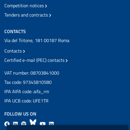
Competition notices
Tenders and contracts
CONTACTS
Via del Tritone, 181 00187 Roma
Contacts
Certified e-mail (PEC) contacts
VAT number: 08703841000
Tax code: 97345810580
IPA AIFA code: aifa_rm
IPA UCB code: UFE1TR
FOLLOW US ON
F
L
l
B
Y
L