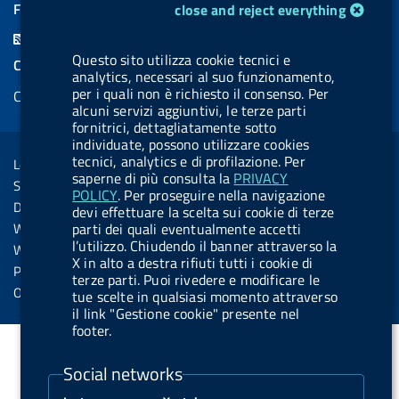
a
i
a
l
o
i
cookie management module
FEED RSS
close and reject everything
c
n
b
u
u
n
F
e
k
e
e
t
k
Questo sito utilizza cookie tecnici e
e
COOKIES
b
e
l
s
u
e
analytics, necessari al suo funzionamento,
e
per i quali non è richiesto il consenso. Per
Cookie management
o
d
.
k
b
d
d
alcuni servizi aggiuntivi, le terze parti
o
i
b
y
e
i
fornitrici, dettagliatamente sotto
R
Sezione Link Utili
individuate, possono utilizzare cookies
k
n
u
n
s
tecnici, analytics e di profilazione. Per
Legal notice
t
saperne di più consulta la
PRIVACY
s
Social Media Policy
t
POLICY
. Per proseguire nella navigazione
Dichiarazione di accessibilità
devi effettuare la scelta sui cookie di terze
o
Web accessibility
parti dei quali eventualmente accetti
n
l’utilizzo. Chiudendo il banner attraverso la
Website statistics
X in alto a destra rifiuti tutti i cookie di
.
Privacy
terze parti. Puoi rivedere e modificare le
s
Online services
tue scelte in qualsiasi momento attraverso
il link "Gestione cookie" presente nel
p
footer.
o
t
Social networks
i