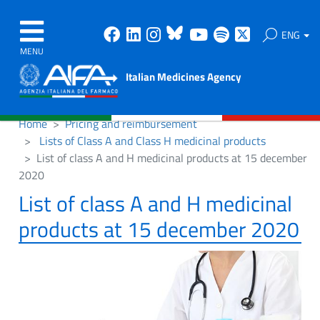
Facebook
Linkedin
Instagram
Bluesky
Youtube
Spotify
X
ENG
MENU
Italian Medicines Agency
Home
Pricing and reimbursement
Lists of Class A and Class H medicinal products
List of class A and H medicinal products at 15 december
2020
List of class A and H medicinal
products at 15 december 2020