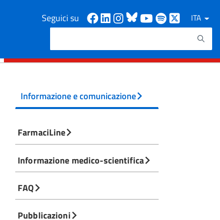
Facebook
Linkedin
Instagram
Bluesky
Youtube
Spotify
X
Seguici su
ITA
Cerca
Testo da ricercare
Informazione e comunicazione
FarmaciLine
Informazione medico-scientifica
FAQ
Pubblicazioni