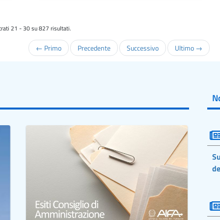
rati 21 - 30 su 827 risultati.
← Primo
Precedente
Successivo
Ultimo →
No
Su
de