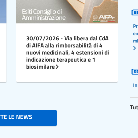
Pr
em
30/07/2026 - Via libera dal CdA
mi
di AIFA alla rimborsabilità di 4
nuovi medicinali, 4 estensioni di
indicazione terapeutica e 1
biosimilare
In
Tut
TTE LE NEWS