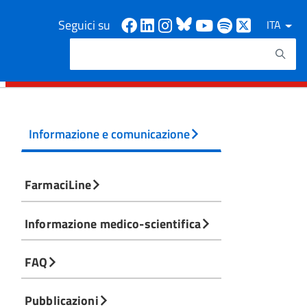
Facebook
Linkedin
Instagram
Bluesky
Youtube
Spotify
X
Seguici su
ITA
Cerca
Testo da ricercare
Informazione e comunicazione
FarmaciLine
Informazione medico-scientifica
FAQ
Pubblicazioni