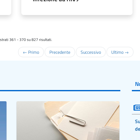
trati 361 - 370 su 827 risultati.
← Primo
Precedente
Successivo
Ultimo →
No
Su
de