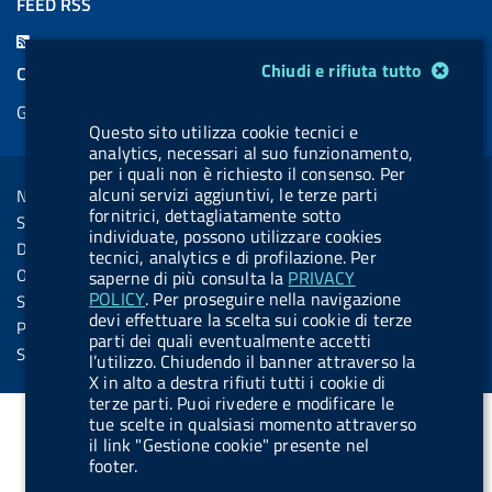
FEED RSS
c
n
b
u
u
b
F
e
k
e
e
t
e
Modulo gestione cookie
e
Chiudi e rifiuta tutto
COOKIES
b
e
l
s
u
l
e
Gestione cookie
o
d
.
k
b
.
d
Questo sito utilizza cookie tecnici e
o
i
b
y
e
b
analytics, necessari al suo funzionamento,
R
Sezione Link Utili
k
n
u
u
per i quali non è richiesto il consenso. Per
s
alcuni servizi aggiuntivi, le terze parti
Note legali
t
t
fornitrici, dettagliatamente sotto
s
Social Media Policy
t
t
individuate, possono utilizzare cookies
Dichiarazione di accessibilità
tecnici, analytics e di profilazione. Per
o
o
Obiettivi di accessibilità
saperne di più consulta la
PRIVACY
n
n
POLICY
. Per proseguire nella navigazione
Statistiche sito
devi effettuare la scelta sui cookie di terze
.
.
Privacy
parti dei quali eventualmente accetti
i
s
Servizi Online
l’utilizzo. Chiudendo il banner attraverso la
n
p
X in alto a destra rifiuti tutti i cookie di
terze parti. Puoi rivedere e modificare le
s
o
tue scelte in qualsiasi momento attraverso
t
t
il link "Gestione cookie" presente nel
footer.
a
i