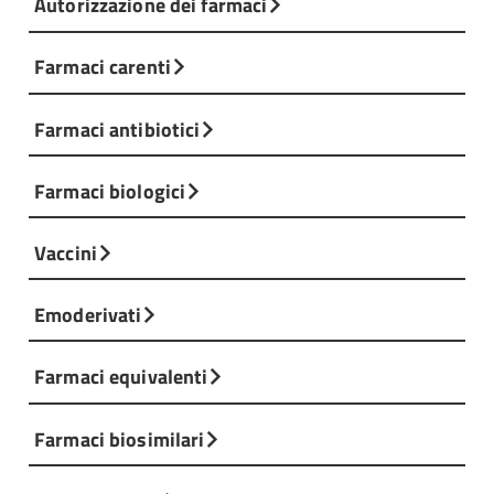
Autorizzazione dei farmaci
Scientific Advice Working Party
(SAWP)
dell'EMA. Tramite questa procedura, è
Farmaci carenti
possibile ricevere un parere formale in
merito agli aspetti di qualità, efficacia,
Farmaci antibiotici
sicurezza e/o post-autorizzativi relativi a
un ATMP, sulla base di standards
commerciali.
Farmaci biologici
Fornire consulenza in ogni contesto
Vaccini
scientifico e/o regolatorio che richieda
competenze nel settore degli ATMP.
Emoderivati
Farmaci equivalenti
Farmaci biosimilari