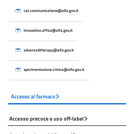
sviluppo sia o meno un prodotto di terapia
cat.communications@aifa.gov.it
avanzata. Per maggiori dettagli in merito
agli aspetti procedurali e ai criteri di
classificazione, si faccia riferimento al
innovation.office@aifa.gov.it
procedural advice
e al
reflection paper
sulla
classificazione di medicinali per terapia
avanzata. Le
relazioni
della valutazione di
advancedtherapy@aifa.gov.it
classificazione sono disponibili sul sito web
dell’EMA.
Valutare le richieste di
certificazione dei
sperimentazione.clinica@aifa.gov.it
dati di qualità
e non clinici, solo per le
piccole/medie imprese. Tale procedura si
prefigge di identificare eventuali criticità
Accesso al farmaco
prima della presentazione della domanda di
autorizzazione all'immissione in commercio.
In caso di valutazione positiva, viene
Accesso precoce e uso off-label
rilasciato un certificato.
Fornire
consulenza scientifica
(
scientific
advice
) sugli ATMP in collaborazione con il