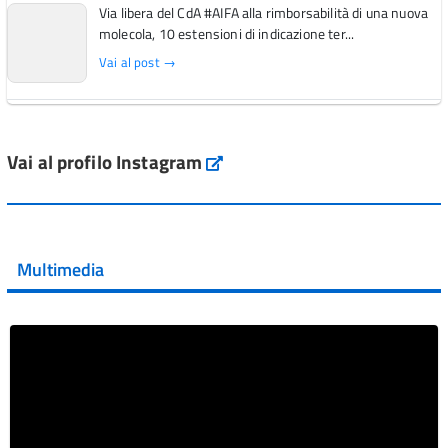
Via libera del CdA #AIFA alla rimborsabilità di una nuova
molecola, 10 estensioni di indicazione ter...
Vai al post →
L'Italia si conferma tra i primi Paesi europei per l'accesso
ai #farmaci orfani rimborsati dal Servi...
Vai al profilo Instagram
Instagram
Vai al post →
💜 Il 29 giugno #AIFA si è illuminata di viola in occasione
della XVII Giornata Mondiale della Scler...
Multimedia
Vai al post →