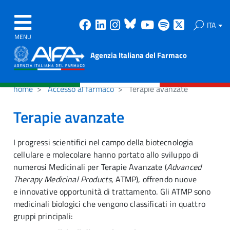
Facebook
Linkedin
Instagram
Bluesky
Youtube
Spotify
X
ITA
MENU
Agenzia Italiana del Farmaco
home
Accesso al farmaco
Terapie avanzate
Terapie avanzate
I progressi scientifici nel campo della biotecnologia
cellulare e molecolare hanno portato allo sviluppo di
numerosi Medicinali per Terapie Avanzate (
Advanced
Therapy Medicinal Products
, ATMP), offrendo nuove
e innovative opportunità di trattamento. Gli ATMP sono
medicinali biologici che vengono classificati in quattro
gruppi principali: