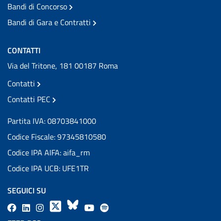
Bandi di Concorso
Bandi di Gara e Contratti
CONTATTI
Via del Tritone, 181 00187 Roma
Contatti
Contatti PEC
Partita IVA: 08703841000
Codice Fiscale: 97345810580
Codice IPA AIFA: aifa_rm
Codice IPA UCB: UFE1TR
SEGUICI SU
F
L
l
X
B
Y
l
a
i
a
l
o
a