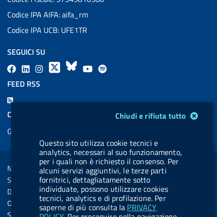
Codice IPA AIFA: aifa_rm
Codice IPA UCB: UFE1TR
SEGUICI SU
F
L
l
X
B
Y
l
a
i
a
l
o
a
FEED RSS
c
n
b
u
u
b
F
e
k
e
e
t
e
e
Modulo gestione cookie
COOKIES
Chiudi e rifiuta tutto
b
e
l
s
u
l
e
Gestione cookie
o
d
.
k
b
.
d
Questo sito utilizza cookie tecnici e
o
i
b
y
e
b
R
analytics, necessari al suo funzionamento,
Sezione Link Utili
k
n
u
u
per i quali non è richiesto il consenso. Per
s
Note legali
alcuni servizi aggiuntivi, le terze parti
t
t
s
fornitrici, dettagliatamente sotto
Social Media Policy
t
t
individuate, possono utilizzare cookies
Dichiarazione di accessibilità
o
o
tecnici, analytics e di profilazione. Per
Obiettivi di accessibilità
saperne di più consulta la
PRIVACY
n
n
Statistiche sito
POLICY
. Per proseguire nella navigazione