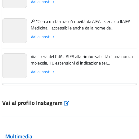
Vai al post →
🔎 "Cerca un farmaco": novità da AIFA Il servizio #AIFA
Medicinali, accessibile anche dalla home de...
Vai al post →
Via libera del CdA #AIFA alla rimborsabilità di una nuova
molecola, 10 estensioni di indicazione ter...
Vai al post →
L'Italia si conferma tra i primi Paesi europei per l'accesso
ai #farmaci orfani rimborsati dal Servi...
Vai al profilo Instagram
Instagram
Vai al post →
💜 Il 29 giugno #AIFA si è illuminata di viola in occasione
della XVII Giornata Mondiale della Scler...
Multimedia