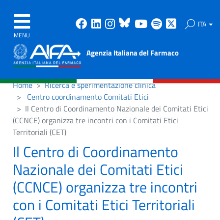
Facebook
Linkedin
Instagram
Bluesky
Youtube
Spotify
X
ITA
MENU
Agenzia Italiana del Farmaco
Home
Ricerca e sperimentazione clinica
Centro coordinamento Comitati Etici
Il Centro di Coordinamento Nazionale dei Comitati Etici
(CCNCE) organizza tre incontri con i Comitati Etici
Territoriali (CET)
Il Centro di Coordinamento
Nazionale dei Comitati Etici
(CCNCE) organizza tre incontri
con i Comitati Etici Territoriali