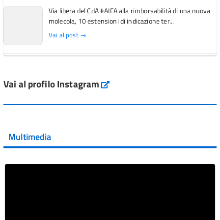
Via libera del CdA #AIFA alla rimborsabilità di una nuova
molecola, 10 estensioni di indicazione ter...
Vai al post →
L'Italia si conferma tra i primi Paesi europei per l'accesso
ai #farmaci orfani rimborsati dal Servi...
Vai al profilo Instagram
Instagram
Vai al post →
💜 Il 29 giugno #AIFA si è illuminata di viola in occasione
della XVII Giornata Mondiale della Scler...
Multimedia
Vai al post →