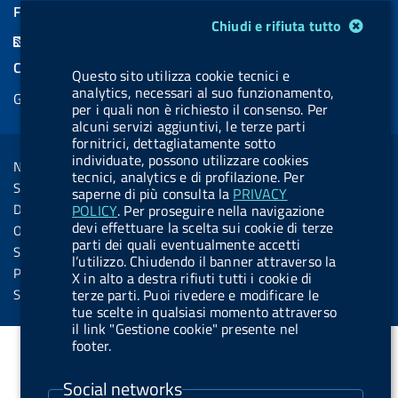
a
i
a
l
o
a
FEED RSS
Modulo gestione cookie
Chiudi e rifiuta tutto
c
n
b
u
u
b
F
e
k
e
e
t
e
e
COOKIES
Questo sito utilizza cookie tecnici e
b
e
l
s
u
l
e
analytics, necessari al suo funzionamento,
Gestione cookie
o
d
.
k
b
.
per i quali non è richiesto il consenso. Per
d
o
i
b
y
e
b
alcuni servizi aggiuntivi, le terze parti
R
Sezione Link Utili
fornitrici, dettagliatamente sotto
k
n
u
u
s
individuate, possono utilizzare cookies
Note legali
t
t
tecnici, analytics e di profilazione. Per
s
Social Media Policy
saperne di più consulta la
PRIVACY
t
t
Dichiarazione di accessibilità
POLICY
. Per proseguire nella navigazione
o
o
devi effettuare la scelta sui cookie di terze
Obiettivi di accessibilità
n
n
parti dei quali eventualmente accetti
Statistiche sito
l’utilizzo. Chiudendo il banner attraverso la
.
.
Privacy
X in alto a destra rifiuti tutti i cookie di
i
s
Servizi Online
terze parti. Puoi rivedere e modificare le
tue scelte in qualsiasi momento attraverso
n
p
il link "Gestione cookie" presente nel
s
o
footer.
t
t
Social networks
a
i