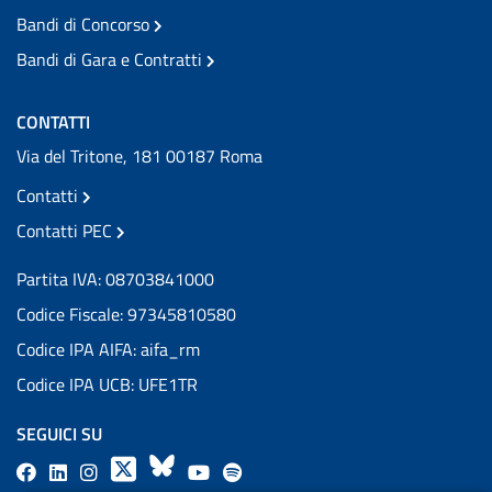
Bandi di Concorso
Bandi di Gara e Contratti
CONTATTI
Via del Tritone, 181 00187 Roma
Contatti
Contatti PEC
Partita IVA: 08703841000
Codice Fiscale: 97345810580
Codice IPA AIFA: aifa_rm
Codice IPA UCB: UFE1TR
SEGUICI SU
F
L
l
X
B
Y
l