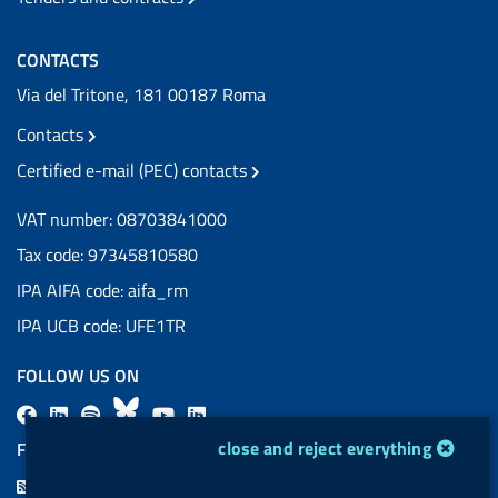
CONTACTS
Via del Tritone, 181 00187 Roma
Contacts
Certified e-mail (PEC) contacts
VAT number: 08703841000
Tax code: 97345810580
IPA AIFA code: aifa_rm
IPA UCB code: UFE1TR
FOLLOW US ON
F
L
l
B
Y
L
a
i
a
l
o
i
cookie management module
close and reject everything
FEED RSS
c
n
b
u
u
n
F