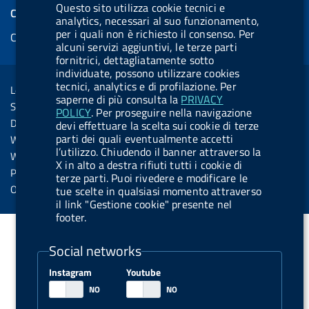
e
k
e
e
t
k
Questo sito utilizza cookie tecnici e
e
COOKIES
b
e
l
s
u
e
analytics, necessari al suo funzionamento,
e
per i quali non è richiesto il consenso. Per
Cookie management
o
d
.
k
b
d
alcuni servizi aggiuntivi, le terze parti
d
o
i
b
y
e
i
fornitrici, dettagliatamente sotto
R
Sezione Link Utili
individuate, possono utilizzare cookies
k
n
u
n
s
tecnici, analytics e di profilazione. Per
Legal notice
t
saperne di più consulta la
PRIVACY
s
Social Media Policy
POLICY
. Per proseguire nella navigazione
t
Dichiarazione di accessibilità
devi effettuare la scelta sui cookie di terze
o
parti dei quali eventualmente accetti
Web accessibility
n
l’utilizzo. Chiudendo il banner attraverso la
Website statistics
X in alto a destra rifiuti tutti i cookie di
.
Privacy
terze parti. Puoi rivedere e modificare le
s
Online services
tue scelte in qualsiasi momento attraverso
il link "Gestione cookie" presente nel
p
footer.
o
t
Social networks
i
Instagram
Youtube
f
y