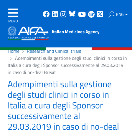
Facebook
Linkedin
Instagram
Bluesky
Youtube
Spotify
X
ENG
MENU
Italian Medicines Agency
Home
Research and Clinical trials
Adempimenti sulla gestione degli studi clinici in corso in
Italia a cura degli Sponsor successivamente al 29.03.2019
in caso di no-deal Brexit
Adempimenti sulla gestione
degli studi clinici in corso in
Italia a cura degli Sponsor
successivamente al
29.03.2019 in caso di no-deal