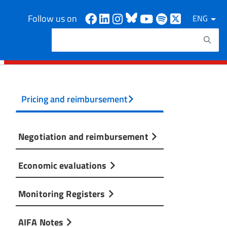
Facebook
Linkedin
Instagram
Bluesky
Youtube
Spotify
X
Follow us on
ENG
Search
Search keywords
Pricing and reimbursement
Negotiation and reimbursement
Economic evaluations
Monitoring Registers
AIFA Notes