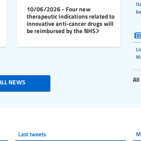
It
10/06/2026 - Four new
be
therapeutic indications related to
innovative anti-cancer drugs will
be reimbursed by the NHS
Li
M
Al
ALL NEWS
Last tweets
M