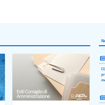
N
C(
pr
m