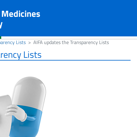
n Medicines
y
arency Lists
AIFA updates the Transparency Lists
rency Lists