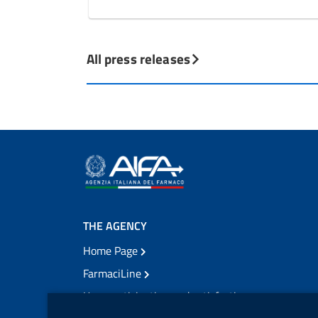
All press releases
THE AGENCY
Home Page
FarmaciLine
User participation and satisfaction
cookie management module