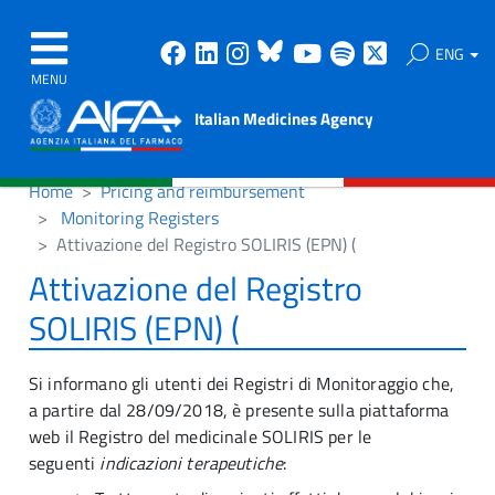
Facebook
Linkedin
Instagram
Bluesky
Youtube
Spotify
X
ENG
MENU
Italian Medicines Agency
Home
Pricing and reimbursement
Monitoring Registers
Attivazione del Registro SOLIRIS (EPN) (
Attivazione del Registro
SOLIRIS (EPN) (
Si informano gli utenti dei Registri di Monitoraggio che,
a partire dal 28/09/2018, è presente sulla piattaforma
web il Registro del medicinale SOLIRIS per le
seguenti
indicazioni terapeutiche
: