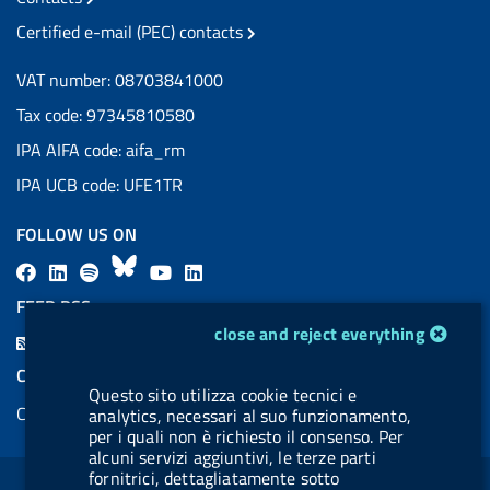
Certified e-mail (PEC) contacts
VAT number: 08703841000
Tax code: 97345810580
IPA AIFA code: aifa_rm
IPA UCB code: UFE1TR
FOLLOW US ON
F
L
l
B
Y
L
a
i
a
l
o
i
FEED RSS
c
n
b
u
u
n
cookie management module
close and reject everything
F
e
k
e
e
t
k
e
COOKIES
b
e
l
s
u
e
Questo sito utilizza cookie tecnici e
e
Cookie management
analytics, necessari al suo funzionamento,
o
d
.
k
b
d
d
per i quali non è richiesto il consenso. Per
o
i
b
y
e
i
alcuni servizi aggiuntivi, le terze parti
R
Sezione Link Utili
k
n
u
n
fornitrici, dettagliatamente sotto
s