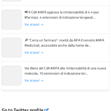
📢 Il CdA #AIFA approva la rimborsabilità di 4 nuovi
#farmaci, 4 estensioni di indicazione terapeuti...
Vai al post →
🔎 "Cerca un farmaco": novità da AIFA Il servizio #AIFA
Medicinali, accessibile anche dalla home de...
Vai al post →
Via libera del CdA #AIFA alla rimborsabilità di una nuova
molecola, 10 estensioni di indicazione ter...
Vai al post →
L'Italia si conferma tra i primi Paesi europei per l'accesso
ai #farmaci orfani rimborsati dal Servi...
Vai al post →
Go to Twitter profile
aifa_ufficiale