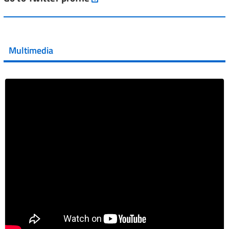
💜 Il 29 giugno #AIFA si è illuminata di viola in occasione
della XVII Giornata Mondiale della Scler...
Multimedia
Vai al post →