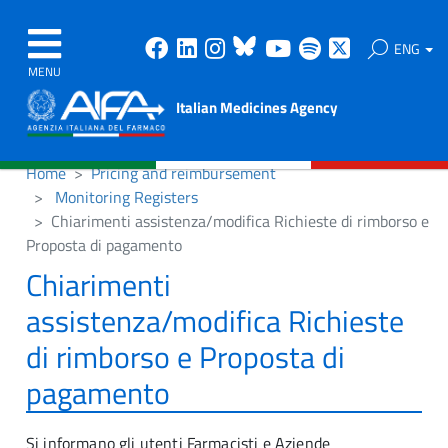
Facebook
Linkedin
Instagram
Bluesky
Youtube
Spotify
X
ENG
MENU
Italian Medicines Agency
Home
Pricing and reimbursement
Monitoring Registers
Chiarimenti assistenza/modifica Richieste di rimborso e
Proposta di pagamento
Chiarimenti
assistenza/modifica Richieste
di rimborso e Proposta di
pagamento
Si informano gli utenti Farmacisti e Aziende