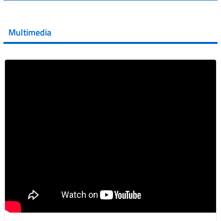
💜 Il 29 giugno #AIFA si è illuminata di viola in occasione
della XVII Giornata Mondiale della Scler...
Multimedia
Vai al post →