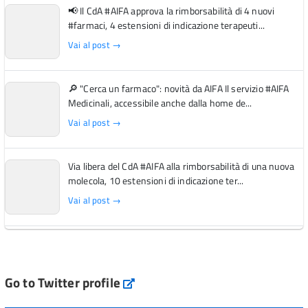
📢 Il CdA #AIFA approva la rimborsabilità di 4 nuovi
#farmaci, 4 estensioni di indicazione terapeuti...
Vai al post →
🔎 "Cerca un farmaco": novità da AIFA Il servizio #AIFA
Medicinali, accessibile anche dalla home de...
Vai al post →
Via libera del CdA #AIFA alla rimborsabilità di una nuova
molecola, 10 estensioni di indicazione ter...
Vai al post →
L'Italia si conferma tra i primi Paesi europei per l'accesso
ai #farmaci orfani rimborsati dal Servi...
Vai al post →
Go to Twitter profile
aifa_ufficiale