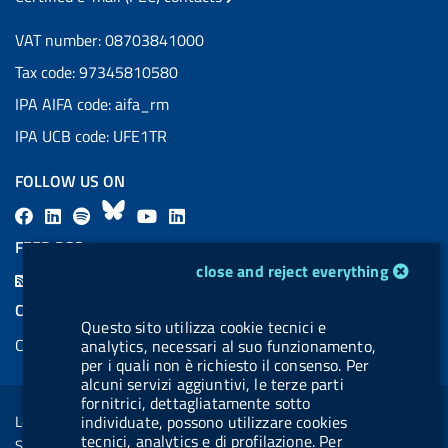
VAT number: 08703841000
Tax code: 97345810580
IPA AIFA code: aifa_rm
IPA UCB code: UFE1TR
FOLLOW US ON
F
L
l
B
Y
L
a
i
a
l
o
i
FEED RSS
c
n
b
u
u
n
cookie management module
close and reject everything
F
e
k
e
e
t
k
e
COOKIES
b
e
l
s
u
e
Questo sito utilizza cookie tecnici e
e
Cookie management
analytics, necessari al suo funzionamento,
o
d
.
k
b
d
d
per i quali non è richiesto il consenso. Per
o
i
b
y
e
i
alcuni servizi aggiuntivi, le terze parti
R
Sezione Link Utili
k
n
u
n
fornitrici, dettagliatamente sotto
s
individuate, possono utilizzare cookies
Legal notice
t
s
tecnici, analytics e di profilazione. Per
Social Media Policy