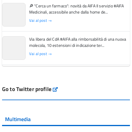
🔎 "Cerca un farmaco": novità da AIFA Il servizio #AIFA
Medicinali, accessibile anche dalla home de...
Vai al post →
Via libera del CdA #AIFA alla rimborsabilità di una nuova
molecola, 10 estensioni di indicazione ter...
Vai al post →
L'Italia si conferma tra i primi Paesi europei per l'accesso
ai #farmaci orfani rimborsati dal Servi...
Vai al post →
Go to Twitter profile
aifa_ufficiale
💜 Il 29 giugno #AIFA si è illuminata di viola in occasione
della XVII Giornata Mondiale della Scler...
Multimedia
Vai al post →