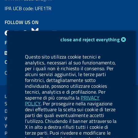
IPA UCB code: UFE1TR
FOLLOW US ON
F
L
l
B
Y
L
cookie management module
close and reject everything
a
i
a
l
o
i
FEED RSS
c
n
b
u
u
n
F
Questo sito utilizza cookie tecnici e
e
k
e
e
t
k
e
COOKIES
analytics, necessari al suo funzionamento,
b
e
l
s
u
e
per i quali non è richiesto il consenso. Per
e
Cookie management
o
d
.
k
b
d
alcuni servizi aggiuntivi, le terze parti
d
fornitrici, dettagliatamente sotto
o
i
b
y
e
i
R
individuate, possono utilizzare cookies
Sezione Link Utili
k
n
u
n
tecnici, analytics e di profilazione. Per
s
Legal notice
saperne di più consulta la
PRIVACY
t
s
POLICY
. Per proseguire nella navigazione
Social Media Policy
t
devi effettuare la scelta sui cookie di terze
Dichiarazione di accessibilità
o
parti dei quali eventualmente accetti
Web accessibility
l’utilizzo. Chiudendo il banner attraverso la
n
Website statistics
X in alto a destra rifiuti tutti i cookie di
.
terze parti. Puoi rivedere e modificare le
Privacy