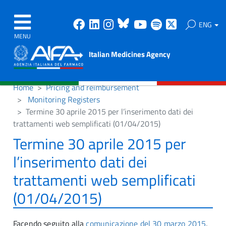
Facebook
Linkedin
Instagram
Bluesky
Youtube
Spotify
X
ENG
MENU
Italian Medicines Agency
Home
Pricing and reimbursement
Monitoring Registers
Termine 30 aprile 2015 per l’inserimento dati dei
trattamenti web semplificati (01/04/2015)
Termine 30 aprile 2015 per
l’inserimento dati dei
trattamenti web semplificati
(01/04/2015)
Facendo seguito alla
comunicazione del 30 marzo 2015
,