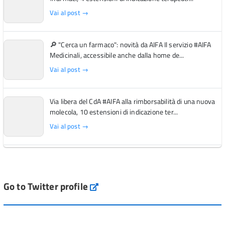
Vai al post →
🔎 "Cerca un farmaco": novità da AIFA Il servizio #AIFA
Medicinali, accessibile anche dalla home de...
Vai al post →
Via libera del CdA #AIFA alla rimborsabilità di una nuova
molecola, 10 estensioni di indicazione ter...
Vai al post →
L'Italia si conferma tra i primi Paesi europei per l'accesso
ai #farmaci orfani rimborsati dal Servi...
Vai al post →
Go to Twitter profile
aifa_ufficiale
💜 Il 29 giugno #AIFA si è illuminata di viola in occasione