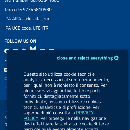
VAT number: 08703841000
Tax code: 97345810580
IPA AIFA code: aifa_rm
IPA UCB code: UFE1TR
FOLLOW US ON
F
L
l
B
Y
L
cookie management module
close and reject everything
a
i
a
l
o
i
FEED RSS
c
n
b
u
u
n
F
e
k
e
e
t
k
Questo sito utilizza cookie tecnici e
e
COOKIES
analytics, necessari al suo funzionamento,
b
e
l
s
u
e
e
per i quali non è richiesto il consenso. Per
Cookie management
o
d
.
k
b
d
alcuni servizi aggiuntivi, le terze parti
d
fornitrici, dettagliatamente sotto
o
i
b
y
e
i
R
individuate, possono utilizzare cookies
Sezione Link Utili
k
n
u
n
tecnici, analytics e di profilazione. Per
s
Legal notice
saperne di più consulta la
PRIVACY
t
s
Social Media Policy
POLICY
. Per proseguire nella navigazione
t
devi effettuare la scelta sui cookie di terze
Dichiarazione di accessibilità
o
parti dei quali eventualmente accetti