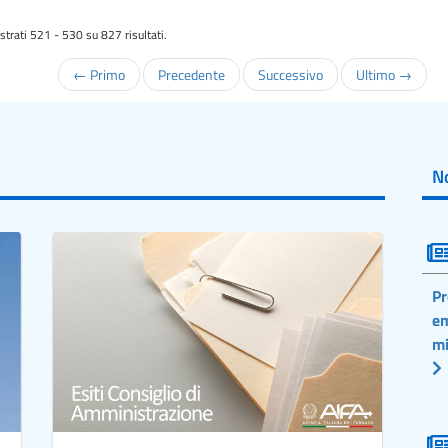
trati 521 - 530 su 827 risultati.
← Primo
Precedente
Successivo
Ultimo →
No
Pr
em
mi