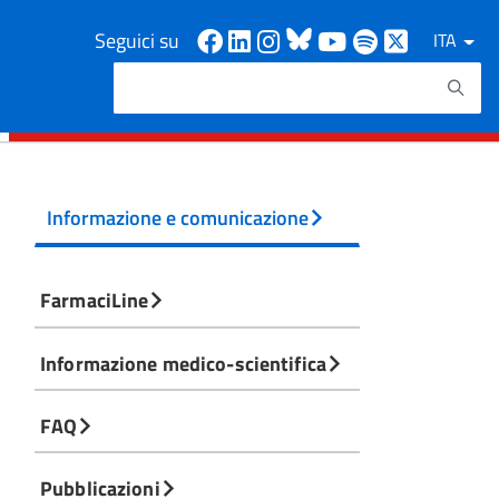
Facebook
Linkedin
Instagram
Bluesky
Youtube
Spotify
X
Seguici su
ITA
Cerca
Testo da ricercare
Informazione e comunicazione
FarmaciLine
Informazione medico-scientifica
FAQ
Pubblicazioni