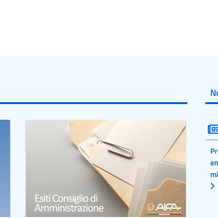
ti risultava troppo complessa. Nel 2001 Joffe et al.
no a sperimentazioni cliniche oncologiche: la maggior parte
, ma molti non comprendevano la natura sperimentale del
entale derivante dalla partecipazione, né l’incertezza dei
 sono stati gli studi con maggiore visibilità degli ultimi 30
panti in tutto il mondo. Un recente studio ha analizzato i
ro principali sperimentazioni cliniche sui vaccini anti-
No
19 Vaccino Janssen, Spikevax (Moderna) e Comirnaty
a se e in quale misura i documenti di consenso informato di
sintetici e leggibili.
li: la lunghezza dei documenti, il tempo di lettura, la
i istruzione necessario per comprendere il documento) e la
Pr
le parole utilizzate).
em
mi
o erano troppo lunghi e richiedevano un tempo di lettura
iò ne ha ostacolato la comprensione, costringendo le persone