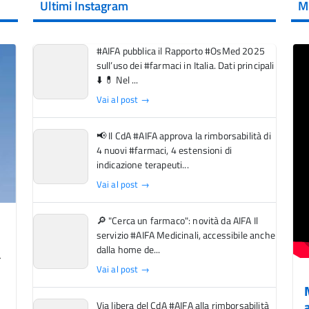
Ultimi Instagram
M
#AIFA pubblica il Rapporto #OsMed 2025
sull’uso dei #farmaci in Italia. Dati principali
⬇️ 💊 Nel ...
Vai al post →
📢 Il CdA #AIFA approva la rimborsabilità di
4 nuovi #farmaci, 4 estensioni di
indicazione terapeuti...
Vai al post →
🔎 "Cerca un farmaco": novità da AIFA Il
servizio #AIFA Medicinali, accessibile anche
dalla home de...
Vai al post →
Via libera del CdA #AIFA alla rimborsabilità