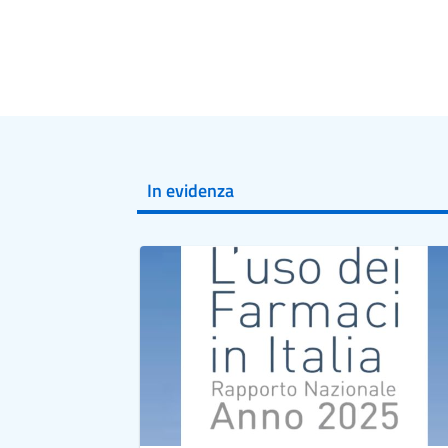
anni), pertanto la maggior parte dei documen
intervistarono 207 pazienti che partecipava
di essi ritenevano di essere ben informati
trattamento, né il potenziale rischio increm
benefici.
Le sperimentazioni dei vaccini anti-COVID-19
anni e hanno arruolato oltre 150.000 parteci
documenti di consenso informato per le quatt
In evidenza
COVID-19: Vaxzevria (AstraZeneca), COVID-
(Pfizer/BioNTech). La domanda principale er
tali studi raggiungevano l’obiettivo di essere 
Sono stati analizzati quattro fattori principa
complessità del linguaggio (es., il livello d
leggibilità (che dipende dalla complessità del
In sintesi:
i 4 documenti di consenso informat
irragionevole per i partecipanti. C
a leggere per sommi capi;