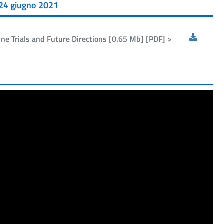
- 24 giugno 2021
ne Trials and Future Directions [0.65 Mb] [PDF] >