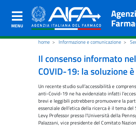
Agenzi
Farma
MENU
home
Informazione e comunicazione
Sem
Il consenso informato nel
COVID-19: la soluzione è
Un recente studio sull’accessibilità e comprensib
anti-Covid-19 ne ha evidenziato infatti l’eccess
brevi e leggibili potrebbero promuovere la par
essenziale dell’etica della ricerca è il tema d
Levy Professor presso l’Università della Pennsy
Palazzani, vice presidente del Comitato Naziona