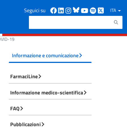
Facebook
Linkedin
Instagram
Bluesky
Youtube
Spotify
X
Seguici su
ITA
Cerca
Testo da ricercare
COVID-19
Informazione e comunicazione
FarmaciLine
Informazione medico-scientifica
FAQ
Pubblicazioni