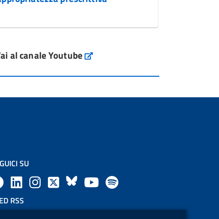
ai al canale Youtube
GUICI SU
F
L
l
X
B
Y
l
a
i
a
l
o
a
ED RSS