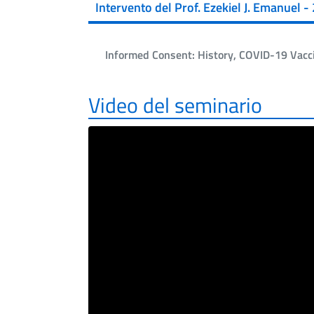
Intervento del Prof. Ezekiel J. Emanuel 
Informed Consent: History, COVID-19 Vacci
Video del seminario