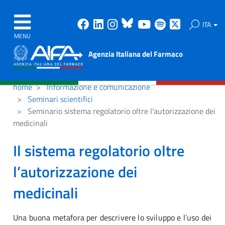
Facebook
Linkedin
Instagram
Bluesky
Youtube
Spotify
X
ITA
MENU
Agenzia Italiana del Farmaco
home
Informazione e comunicazione
Seminari scientifici
Seminario sistema regolatorio oltre l'autorizzazione dei
medicinali
Il sistema regolatorio oltre
l’autorizzazione dei
medicinali
Una buona metafora per descrivere lo sviluppo e l’uso dei