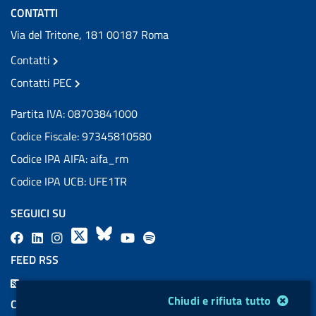
CONTATTI
Via del Tritone, 181 00187 Roma
Contatti
Contatti PEC
Partita IVA: 08703841000
Codice Fiscale: 97345810580
Codice IPA AIFA: aifa_rm
Codice IPA UCB: UFE1TR
SEGUICI SU
F
L
l
X
B
Y
l
a
i
a
l
o
a
FEED RSS
c
n
b
u
u
b
F
e
k
e
e
t
e
Modulo gestione cookie
Chiudi e rifiuta tutto
e
COOKIES
b
e
l
s
u
l