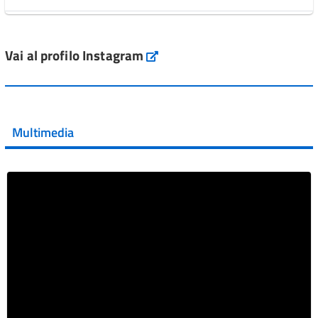
L'Italia si conferma tra i primi Paesi europei per l'accesso
ai #farmaci orfani rimborsati dal Servi...
Vai al profilo Instagram
Instagram
Vai al post →
💜 Il 29 giugno #AIFA si è illuminata di viola in occasione
della XVII Giornata Mondiale della Scler...
Multimedia
Vai al post →