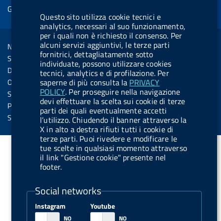
e
Gestione cookie
o
d
.
k
b
.
d
Questo sito utilizza cookie tecnici e
o
i
b
y
e
b
analytics, necessari al suo funzionamento,
R
Sezione Link Utili
per i quali non è richiesto il consenso. Per
k
n
u
u
s
alcuni servizi aggiuntivi, le terze parti
Note legali
t
t
fornitrici, dettagliatamente sotto
s
Social Media Policy
t
t
individuate, possono utilizzare cookies
Dichiarazione di accessibilità
tecnici, analytics e di profilazione. Per
o
o
saperne di più consulta la
PRIVACY
Obiettivi di accessibilità
n
n
POLICY
. Per proseguire nella navigazione
Statistiche sito
devi effettuare la scelta sui cookie di terze
.
.
Privacy
parti dei quali eventualmente accetti
i
s
Servizi Online
l’utilizzo. Chiudendo il banner attraverso la
X in alto a destra rifiuti tutti i cookie di
n
p
terze parti. Puoi rivedere e modificare le
s
o
tue scelte in qualsiasi momento attraverso
t
t
il link "Gestione cookie" presente nel
footer.
a
i
g
f
Social networks
r
y
Instagram
Youtube
a