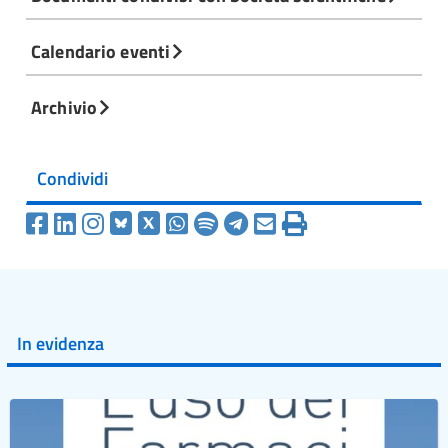
ai regolatori, sebbene gli stessi abbiano sicuramente
compiuto molti passi in avanti.
Calendario eventi
In futuro l’innovazione normativa dovrebbe tenere
conto, tra l’altro, dei seguenti aspetti:
Archivio
si potrebbero impiegare in maniera
strutturale il processo di rolling review,
una migliore gestione delle crisi, una
Condividi
maggiore efficienza del processo
decisionale, ecc.
il coordinamento a monte apporta
numerosi vantaggi, ma bisogna prestare
attenzione al fenomeno della “cattura del
regolatore”;
la possibile prevalenza degli interessi
In evidenza
nazionali è da limitare al massimo in
quanto mette a rischio il sistema europeo;
sono necessari maggiori investimenti nelle
scienze regolatorie.