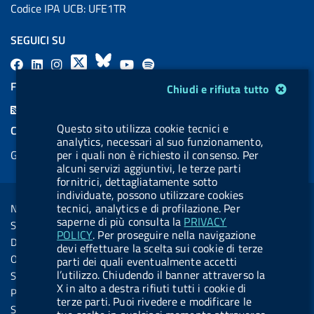
Codice IPA UCB: UFE1TR
SEGUICI SU
F
L
l
X
B
Y
l
a
i
a
l
o
a
FEED RSS
Modulo gestione cookie
Chiudi e rifiuta tutto
c
n
b
u
u
b
F
e
k
e
e
t
e
e
Questo sito utilizza cookie tecnici e
COOKIES
b
e
l
s
u
l
analytics, necessari al suo funzionamento,
e
Gestione cookie
per i quali non è richiesto il consenso. Per
o
d
.
k
b
.
d
alcuni servizi aggiuntivi, le terze parti
o
i
b
y
e
b
fornitrici, dettagliatamente sotto
R
Sezione Link Utili
k
n
u
u
individuate, possono utilizzare cookies
s
tecnici, analytics e di profilazione. Per
Note legali
t
t
s
saperne di più consulta la
PRIVACY
Social Media Policy
t
t
POLICY
. Per proseguire nella navigazione
Dichiarazione di accessibilità
devi effettuare la scelta sui cookie di terze
o
o
Obiettivi di accessibilità
parti dei quali eventualmente accetti
n
n
l’utilizzo. Chiudendo il banner attraverso la
Statistiche sito
X in alto a destra rifiuti tutti i cookie di
.
.
Privacy
terze parti. Puoi rivedere e modificare le
i
s
Servizi Online