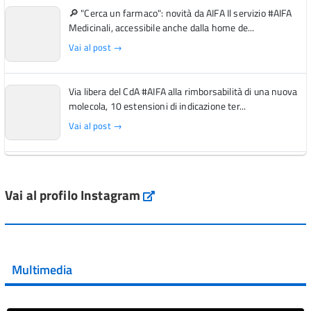
🔎 "Cerca un farmaco": novità da AIFA Il servizio #AIFA
Medicinali, accessibile anche dalla home de...
Vai al post →
Via libera del CdA #AIFA alla rimborsabilità di una nuova
molecola, 10 estensioni di indicazione ter...
Vai al post →
L'Italia si conferma tra i primi Paesi europei per l'accesso
ai #farmaci orfani rimborsati dal Servi...
Vai al profilo Instagram
Instagram
Vai al post →
💜 Il 29 giugno #AIFA si è illuminata di viola in occasione
della XVII Giornata Mondiale della Scler...
Multimedia
Vai al post →