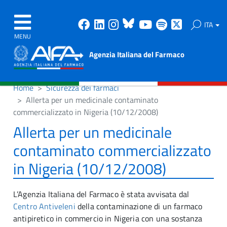
Facebook
Linkedin
Instagram
Bluesky
Youtube
Spotify
X
ITA
MENU
Agenzia Italiana del Farmaco
Home
Sicurezza dei farmaci
Allerta per un medicinale contaminato
commercializzato in Nigeria (10/12/2008)
Allerta per un medicinale
contaminato commercializzato
in Nigeria (10/12/2008)
L’Agenzia Italiana del Farmaco è stata avvisata dal
Centro Antiveleni
della contaminazione di un farmaco
antipiretico in commercio in Nigeria con una sostanza