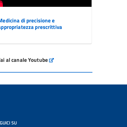
Medicina di precisione e
appropriatezza prescrittiva
ai al canale Youtube
GUICI SU