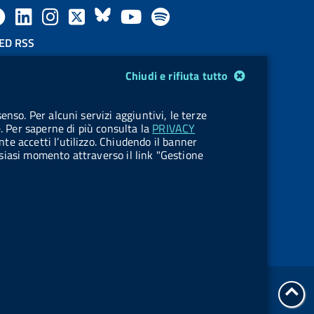
F
L
l
X
B
Y
l
a
i
a
l
o
a
ED RSS
F
c
n
b
u
u
b
Chiudi e rifiuta tutto
e
e
k
e
e
t
e
OKIES
enso. Per alcuni servizi aggiuntivi, le terze
e
stione cookie
b
e
l
s
u
l
e. Per saperne di più consulta la
PRIVACY
nte accetti l’utilizzo. Chiudendo il banner
d
o
d
.
k
b
.
ualsiasi momento attraverso il link "Gestione
R
o
i
b
y
e
b
s
k
n
u
u
s
t
t
t
t
tor
o
o
Servizi Online
all'i