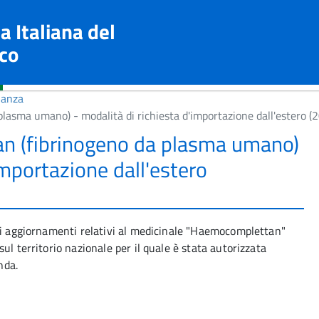
a Italiana del
co
lanza
asma umano) - modalità di richiesta d'importazione dall'estero 
 (fibrinogeno da plasma umano)
importazione dall'estero
ili aggiornamenti relativi al medicinale "Haemocomplettan"
ul territorio nazionale per il quale è stata autorizzata
nda.