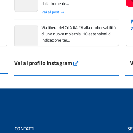
dalla home de...
Vai al post →
Via libera del CdA #AIFA alla rimborsabilità
di una nuova molecola, 10 estensioni di
indicazione ter...
Vai al post →
V
Vai al profilo Instagram
L'Italia si conferma tra i primi Paesi europei
Instagram
per l'accesso ai #farmaci orfani rimborsati
dal Servi...
Vai al post →
💜 Il 29 giugno #AIFA si è illuminata di viola
in occasione della XVII Giornata Mondiale
della Scler...
Vai al post →
CONTATTI
SE