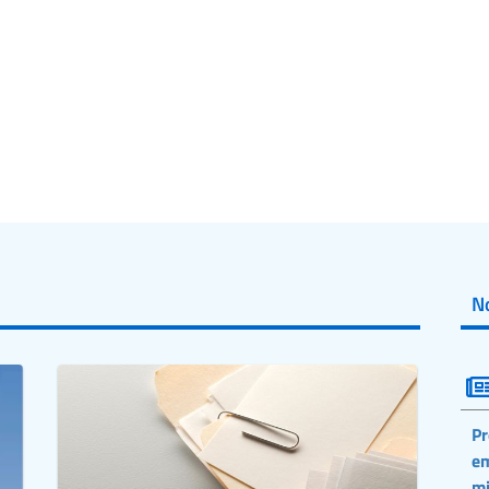
No
Pr
em
mi