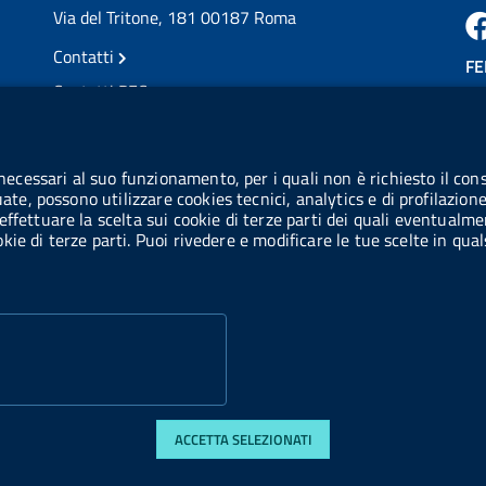
Via del Tritone, 181 00187 Roma
Contatti
FE
Contatti PEC
Partita IVA: 08703841000
CO
Codice Fiscale: 97345810580
 necessari al suo funzionamento, per i quali non è richiesto il cons
Ge
uate, possono utilizzare cookies tecnici, analytics e di profilazion
Codice IPA AIFA: aifa_rm
effettuare la scelta sui cookie di terze parti dei quali eventualme
cookie di terze parti. Puoi rivedere e modificare le tue scelte in q
Codice IPA UCB: UFE1TR
ACCETTA SELEZIONATI
 accessibilità
Obiettivi di accessibilità
Statistiche sito
Privacy