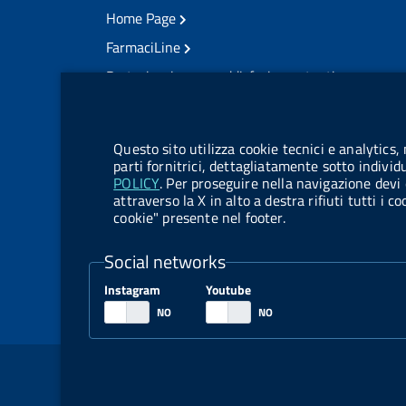
Home Page
FarmaciLine
Partecipazione e soddisfazione utenti
Modulo gestione cookie
Accesso civico
Modulistica
Questo sito utilizza cookie tecnici e analytics,
Amministrazione Trasparente
parti fornitrici, dettagliatamente sotto individ
POLICY
. Per proseguire nella navigazione devi 
Atti di notifica
attraverso la X in alto a destra rifiuti tutti i 
cookie" presente nel footer.
Pubblicità legale
TrovaNormeFarmaco
Social networks
Bandi di Concorso
Instagram
Youtube
Bandi di Gara e Contratti
Sezione Link Utili
Note legali
Social Media Policy
Dichiarazione di