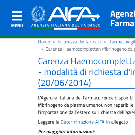
Agenzi
Farma
MENU
Home
Sicurezza dei farmaci
Farmacovigi
Carenza Haemocomplettan (fibrinogeno da pl
Carenza Haemocomplettan
- modalità di richiesta d'
(20/06/2014)
L'Agenzia Italiana del Farmaco rende disponib
(fibrinogeno da plasma umano), non reperibile s
l’importazione dall’estero su richiesta dell’azie
Leggere la
Determinazione AIFA
in allegato
Per maggiori informazioni
: