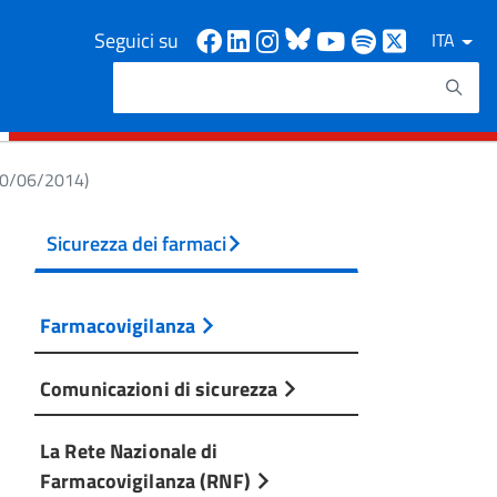
Facebook
Linkedin
Instagram
Bluesky
Youtube
Spotify
X
Seguici su
ITA
Cerca
Testo da ricercare
(20/06/2014)
Sicurezza dei farmaci
Farmacovigilanza
Comunicazioni di sicurezza
La Rete Nazionale di
Farmacovigilanza (RNF)