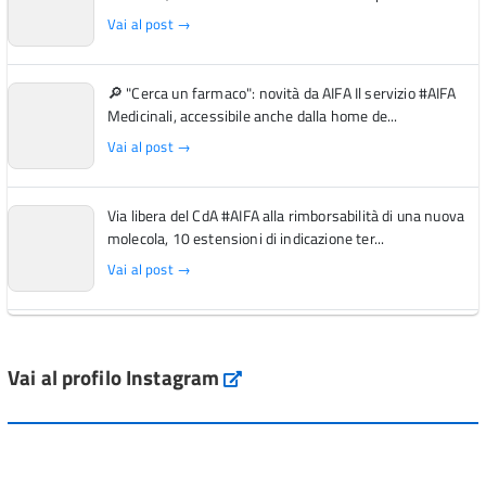
Vai al post →
🔎 "Cerca un farmaco": novità da AIFA Il servizio #AIFA
Medicinali, accessibile anche dalla home de...
Vai al post →
Via libera del CdA #AIFA alla rimborsabilità di una nuova
molecola, 10 estensioni di indicazione ter...
Vai al post →
L'Italia si conferma tra i primi Paesi europei per l'accesso
ai #farmaci orfani rimborsati dal Servi...
Vai al profilo Instagram
Instagram
Vai al post →
💜 Il 29 giugno #AIFA si è illuminata di viola in occasione
della XVII Giornata Mondiale della Scler...