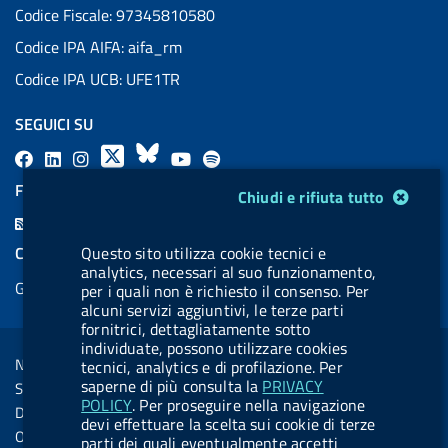
Codice Fiscale: 97345810580
Codice IPA AIFA: aifa_rm
Codice IPA UCB: UFE1TR
SEGUICI SU
F
L
l
X
B
Y
l
a
i
a
l
o
a
FEED RSS
Modulo gestione cookie
Chiudi e rifiuta tutto
c
n
b
u
u
b
F
e
k
e
e
t
e
e
COOKIES
Questo sito utilizza cookie tecnici e
b
e
l
s
u
l
analytics, necessari al suo funzionamento,
e
Gestione cookie
o
d
.
k
b
.
per i quali non è richiesto il consenso. Per
d
alcuni servizi aggiuntivi, le terze parti
o
i
b
y
e
b
R
fornitrici, dettagliatamente sotto
Sezione Link Utili
k
n
u
u
individuate, possono utilizzare cookies
s
Note legali
tecnici, analytics e di profilazione. Per
t
t
s
saperne di più consulta la
PRIVACY
Social Media Policy
t
t
POLICY
. Per proseguire nella navigazione
Dichiarazione di accessibilità
devi effettuare la scelta sui cookie di terze
o
o
Obiettivi di accessibilità
parti dei quali eventualmente accetti