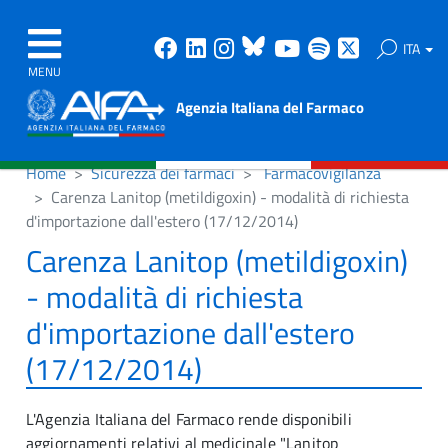
Facebook
Linkedin
Instagram
Bluesky
Youtube
Spotify
X
ITA
MENU
Agenzia Italiana del Farmaco
Home
Sicurezza dei farmaci
Farmacovigilanza
Carenza Lanitop (metildigoxin) - modalità di richiesta
d'importazione dall'estero (17/12/2014)
Carenza Lanitop (metildigoxin)
- modalità di richiesta
d'importazione dall'estero
(17/12/2014)
L'Agenzia Italiana del Farmaco rende disponibili
aggiornamenti relativi al medicinale "Lanitop