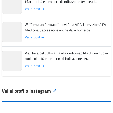
#farmaci, 4 estensioni di indicazione terapeuti...
Vai al post →
🔎 "Cerca un farmaco": novità da AIFA Il servizio #AIFA
Medicinali, accessibile anche dalla home de...
Vai al post →
Via libera del CdA #AIFA alla rimborsabilità di una nuova
molecola, 10 estensioni di indicazione ter...
Vai al post →
L'Italia si conferma tra i primi Paesi europei per l'accesso
ai #farmaci orfani rimborsati dal Servi...
Vai al profilo Instagram
Instagram
Vai al post →
💜 Il 29 giugno #AIFA si è illuminata di viola in occasione