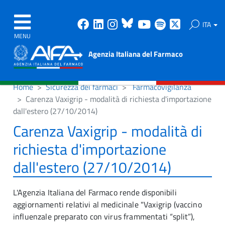
Facebook
Linkedin
Instagram
Bluesky
Youtube
Spotify
X
ITA
MENU
Agenzia Italiana del Farmaco
Home
Sicurezza dei farmaci
Farmacovigilanza
Carenza Vaxigrip - modalità di richiesta d'importazione
dall'estero (27/10/2014)
Carenza Vaxigrip - modalità di
richiesta d'importazione
dall'estero (27/10/2014)
L'Agenzia Italiana del Farmaco rende disponibili
aggiornamenti relativi al medicinale "Vaxigrip (vaccino
influenzale preparato con virus frammentati “split”),