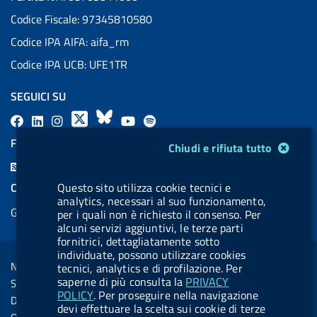
Codice Fiscale: 97345810580
Codice IPA AIFA: aifa_rm
Codice IPA UCB: UFE1TR
SEGUICI SU
F
L
l
X
B
Y
l
a
i
a
l
o
a
FEED RSS
Modulo gestione cookie
Chiudi e rifiuta tutto
c
n
b
u
u
b
F
e
k
e
e
t
e
e
COOKIES
Questo sito utilizza cookie tecnici e
b
e
l
s
u
l
analytics, necessari al suo funzionamento,
e
Gestione cookie
o
d
.
k
b
.
per i quali non è richiesto il consenso. Per
d
alcuni servizi aggiuntivi, le terze parti
o
i
b
y
e
b
R
fornitrici, dettagliatamente sotto
Sezione Link Utili
k
n
u
u
individuate, possono utilizzare cookies
s
Note legali
tecnici, analytics e di profilazione. Per
t
t
s
saperne di più consulta la
PRIVACY
Social Media Policy
t
t
POLICY
. Per proseguire nella navigazione
Dichiarazione di accessibilità
devi effettuare la scelta sui cookie di terze
o
o