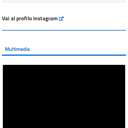
L'Italia si conferma tra i primi Paesi europei per l'accesso
ai #farmaci orfani rimborsati dal Servi...
Vai al profilo Instagram
Instagram
Vai al post →
💜 Il 29 giugno #AIFA si è illuminata di viola in occasione
della XVII Giornata Mondiale della Scler...
Multimedia
Vai al post →