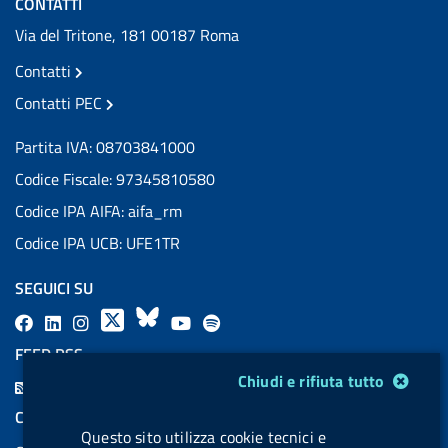
CONTATTI
Via del Tritone, 181 00187 Roma
Contatti
Contatti PEC
Partita IVA: 08703841000
Codice Fiscale: 97345810580
Codice IPA AIFA: aifa_rm
Codice IPA UCB: UFE1TR
SEGUICI SU
F
L
l
X
B
Y
l
a
i
a
l
o
a
FEED RSS
c
n
b
u
u
b
Modulo gestione cookie
Chiudi e rifiuta tutto
F
e
k
e
e
t
e
e
COOKIES
b
e
l
s
u
l
Questo sito utilizza cookie tecnici e
e