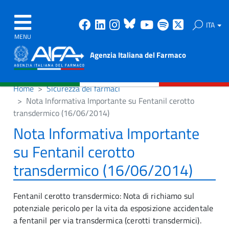
Facebook
Linkedin
Instagram
Bluesky
Youtube
Spotify
X
ITA
MENU
Agenzia Italiana del Farmaco
Home
Sicurezza dei farmaci
Nota Informativa Importante su Fentanil cerotto
transdermico (16/06/2014)
Nota Informativa Importante
su Fentanil cerotto
transdermico (16/06/2014)
Fentanil cerotto transdermico: Nota di richiamo sul
potenziale pericolo per la vita da esposizione accidentale
a fentanil per via transdermica (cerotti transdermici).