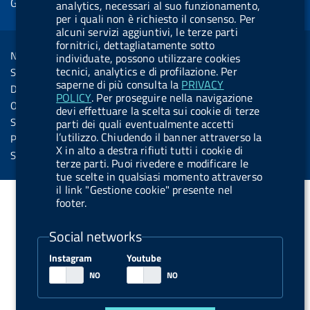
Gestione cookie
o
d
.
k
b
.
analytics, necessari al suo funzionamento,
d
per i quali non è richiesto il consenso. Per
o
i
b
y
e
b
R
alcuni servizi aggiuntivi, le terze parti
Sezione Link Utili
k
n
u
u
fornitrici, dettagliatamente sotto
s
Note legali
individuate, possono utilizzare cookies
t
t
s
tecnici, analytics e di profilazione. Per
Social Media Policy
t
t
saperne di più consulta la
PRIVACY
Dichiarazione di accessibilità
o
o
POLICY
. Per proseguire nella navigazione
Obiettivi di accessibilità
devi effettuare la scelta sui cookie di terze
n
n
Statistiche sito
parti dei quali eventualmente accetti
.
.
l’utilizzo. Chiudendo il banner attraverso la
Privacy
X in alto a destra rifiuti tutti i cookie di
i
s
Servizi Online
terze parti. Puoi rivedere e modificare le
n
p
tue scelte in qualsiasi momento attraverso
il link "Gestione cookie" presente nel
s
o
footer.
t
t
a
i
Social networks
g
f
Instagram
Youtube
r
y
a
m