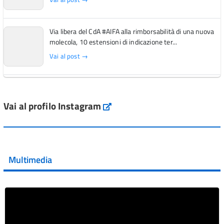
Via libera del CdA #AIFA alla rimborsabilità di una nuova
molecola, 10 estensioni di indicazione ter...
Vai al post →
L'Italia si conferma tra i primi Paesi europei per l'accesso
ai #farmaci orfani rimborsati dal Servi...
Vai al profilo Instagram
Instagram
Vai al post →
💜 Il 29 giugno #AIFA si è illuminata di viola in occasione
della XVII Giornata Mondiale della Scler...
Multimedia
Vai al post →