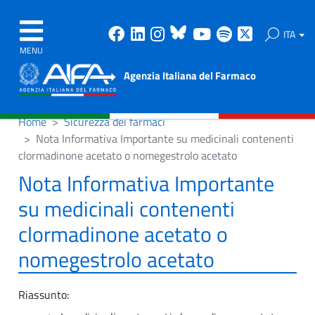
Facebook
Linkedin
Instagram
Bluesky
Youtube
Spotify
X
ITA
MENU
Agenzia Italiana del Farmaco
Home
Sicurezza dei farmaci
Nota Informativa Importante su medicinali contenenti
clormadinone acetato o nomegestrolo acetato
Nota Informativa Importante
su medicinali contenenti
clormadinone acetato o
nomegestrolo acetato
Riassunto: