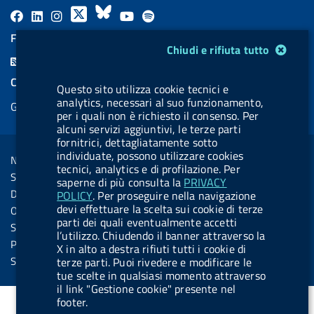
F
L
l
X
B
Y
l
a
i
a
l
o
a
FEED RSS
Modulo gestione cookie
Chiudi e rifiuta tutto
c
n
b
u
u
b
F
e
k
e
e
t
e
e
COOKIES
b
e
l
s
u
l
Questo sito utilizza cookie tecnici e
e
analytics, necessari al suo funzionamento,
Gestione cookie
o
d
.
k
b
.
per i quali non è richiesto il consenso. Per
d
o
i
b
y
e
b
alcuni servizi aggiuntivi, le terze parti
R
Sezione Link Utili
fornitrici, dettagliatamente sotto
k
n
u
u
s
individuate, possono utilizzare cookies
Note legali
t
t
tecnici, analytics e di profilazione. Per
s
Social Media Policy
saperne di più consulta la
PRIVACY
t
t
Dichiarazione di accessibilità
POLICY
. Per proseguire nella navigazione
o
o
devi effettuare la scelta sui cookie di terze
Obiettivi di accessibilità
n
n
parti dei quali eventualmente accetti
Statistiche sito
l’utilizzo. Chiudendo il banner attraverso la
.
.
Privacy
X in alto a destra rifiuti tutti i cookie di
i
s
Servizi Online
terze parti. Puoi rivedere e modificare le
tue scelte in qualsiasi momento attraverso
n
p
il link "Gestione cookie" presente nel
s
o
footer.