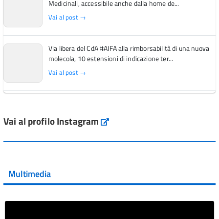
Medicinali, accessibile anche dalla home de...
Vai al post →
Via libera del CdA #AIFA alla rimborsabilità di una nuova
molecola, 10 estensioni di indicazione ter...
Vai al post →
L'Italia si conferma tra i primi Paesi europei per l'accesso
ai #farmaci orfani rimborsati dal Servi...
Vai al profilo Instagram
Instagram
Vai al post →
💜 Il 29 giugno #AIFA si è illuminata di viola in occasione
della XVII Giornata Mondiale della Scler...
Multimedia
Vai al post →