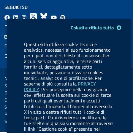
SEGUICI SU
F
L
l
X
B
Y
l
a
i
a
l
o
a
Modulo gestione cookie
FEED RSS
Chiudi e rifiuta tutto
c
n
b
u
u
b
F
e
k
e
e
t
e
e
Questo sito utilizza cookie tecnici e
COOKIES
b
e
l
s
u
l
analytics, necessari al suo funzionamento,
e
per i quali non è richiesto il consenso. Per
Gestione cookie
o
d
.
k
b
.
d
alcuni servizi aggiuntivi, le terze parti
o
i
b
y
e
b
fornitrici, dettagliatamente sotto
R
Sezione Link Utili
k
n
u
u
individuate, possono utilizzare cookies
s
tecnici, analytics e di profilazione. Per
Note legali
t
t
saperne di più consulta la
PRIVACY
s
Social Media Policy
t
t
POLICY
. Per proseguire nella navigazione
Dichiarazione di accessibilità
devi effettuare la scelta sui cookie di terze
o
o
Obiettivi di accessibilità
parti dei quali eventualmente accetti
n
n
l’utilizzo. Chiudendo il banner attraverso la
Statistiche sito
X in alto a destra rifiuti tutti i cookie di
.
.
Privacy
terze parti. Puoi rivedere e modificare le
i
s
Servizi Online
tue scelte in qualsiasi momento attraverso
n
p
il link "Gestione cookie" presente nel