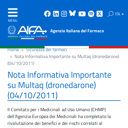
Facebook
Linkedin
Instagram
Bluesky
Youtube
Spotify
X
ITA
MENU
Agenzia Italiana del Farmaco
Home
Sicurezza dei farmaci
Nota Informativa Importante su Multaq (dronedarone)
(04/10/2011)
Nota Informativa Importante
su Multaq (dronedarone)
(04/10/2011)
Il Comitato per i Medicinali ad Uso Umano (CHMP)
dell’Agenzia Europea dei Medicinali ha completato la
rivalutazione dei benefici e dei rischi correlati al