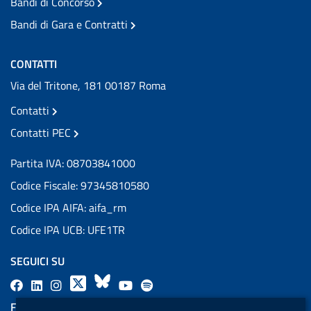
Bandi di Concorso
Bandi di Gara e Contratti
CONTATTI
Via del Tritone, 181 00187 Roma
Contatti
Contatti PEC
Partita IVA: 08703841000
Codice Fiscale: 97345810580
Codice IPA AIFA: aifa_rm
Codice IPA UCB: UFE1TR
SEGUICI SU
F
L
l
X
B
Y
l
a
i
a
l
o
a
FEED RSS