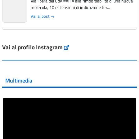
Via libera del CdA #AIFA alla rimborsabilità di una nuova
molecola, 10 estensioni di indicazione ter...
Vai al post →
L'Italia si conferma tra i primi Paesi europei per l'accesso
ai #farmaci orfani rimborsati dal Servi...
Vai al profilo Instagram
Instagram
Vai al post →
💜 Il 29 giugno #AIFA si è illuminata di viola in occasione
della XVII Giornata Mondiale della Scler...
Multimedia
Vai al post →