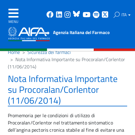
Facebook
Linkedin
Instagram
Bluesky
Youtube
Spotify
X
ITA
MENU
Agenzia Italiana del Farmaco
Home
Sicurezza dei farmaci
Nota Informativa Importante su Procoralan/Corlentor
(11/06/2014)
Nota Informativa Importante
su Procoralan/Corlentor
(11/06/2014)
Promemoria per le condizioni di utilizzo di
Procoralan/Corlentor nel trattamento sintomatico
dell’angina pectoris cronica stabile al fine di evitare una