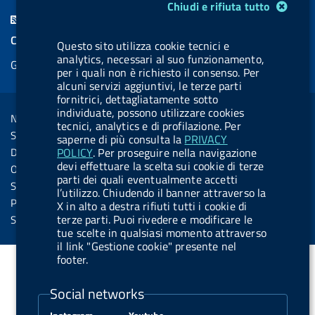
Modulo gestione cookie
Chiudi e rifiuta tutto
c
n
b
u
u
b
F
e
k
e
e
t
e
e
COOKIES
Questo sito utilizza cookie tecnici e
b
e
l
s
u
l
e
analytics, necessari al suo funzionamento,
Gestione cookie
o
d
.
k
b
.
per i quali non è richiesto il consenso. Per
d
o
i
b
y
e
b
alcuni servizi aggiuntivi, le terze parti
R
Sezione Link Utili
fornitrici, dettagliatamente sotto
k
n
u
u
s
individuate, possono utilizzare cookies
Note legali
t
t
tecnici, analytics e di profilazione. Per
s
Social Media Policy
saperne di più consulta la
PRIVACY
t
t
Dichiarazione di accessibilità
POLICY
. Per proseguire nella navigazione
o
o
devi effettuare la scelta sui cookie di terze
Obiettivi di accessibilità
parti dei quali eventualmente accetti
n
n
Statistiche sito
l’utilizzo. Chiudendo il banner attraverso la
.
.
Privacy
X in alto a destra rifiuti tutti i cookie di
i
s
terze parti. Puoi rivedere e modificare le
Servizi Online
tue scelte in qualsiasi momento attraverso
n
p
il link "Gestione cookie" presente nel
s
o
footer.
t
t
Social networks
a
i
g
f