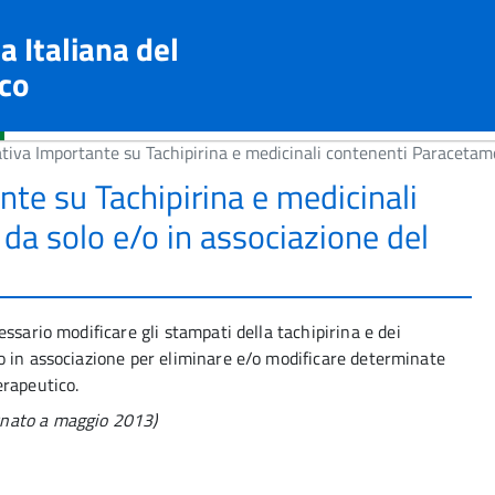
a Italiana del
co
tiva Importante su Tachipirina e medicinali contenenti Paracetam
te su Tachipirina e medicinali
da solo e/o in associazione del
ssario modificare gli stampati della tachipirina e dei
o in associazione per eliminare e/o modificare determinate
erapeutico.
rnato a maggio 2013)