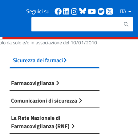
Facebook
Linkedin
Instagram
Bluesky
Youtube
Spotify
X
Seguici su
ITA
Cerca
Testo da ricercare
olo da solo e/o in associazione del 10/01/2010
Sicurezza dei farmaci
Farmacovigilanza
Comunicazioni di sicurezza
La Rete Nazionale di
Farmacovigilanza (RNF)