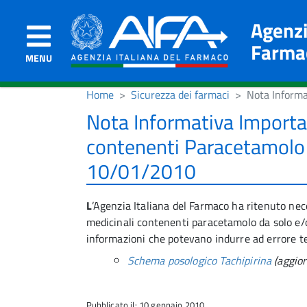
Agenzi
Farma
MENU
Home
Sicurezza dei farmaci
Nota Informa
Nota Informativa Importan
contenenti Paracetamolo 
10/01/2010
L
’Agenzia Italiana del Farmaco ha ritenuto nece
medicinali contenenti paracetamolo da solo e/
informazioni che potevano indurre ad errore t
Schema posologico Tachipirina
(aggio
Pubblicato il: 10 gennaio 2010