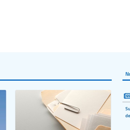
No
Su
de