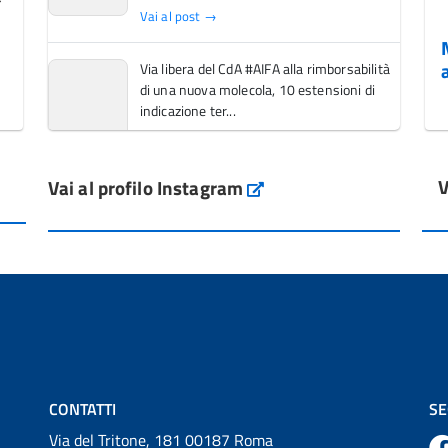
Vai al post →
Via libera del CdA #AIFA alla rimborsabilità
di una nuova molecola, 10 estensioni di
indicazione ter...
Vai al post →
V
Vai al profilo Instagram
L'Italia si conferma tra i primi Paesi europei
Instagram
per l'accesso ai #farmaci orfani rimborsati
dal Servi...
Vai al post →
💜 Il 29 giugno #AIFA si è illuminata di viola
in occasione della XVII Giornata Mondiale
della Scler...
Vai al post →
CONTATTI
SE
Via del Tritone, 181 00187 Roma