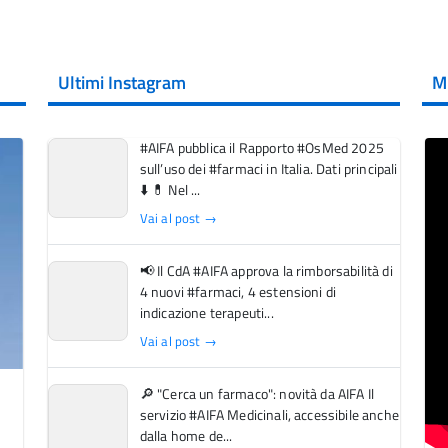
Ultimi Instagram
M
#AIFA pubblica il Rapporto #OsMed 2025
sull’uso dei #farmaci in Italia. Dati principali
⬇️ 💊 Nel ...
Vai al post →
📢 Il CdA #AIFA approva la rimborsabilità di
4 nuovi #farmaci, 4 estensioni di
indicazione terapeuti...
Vai al post →
🔎 "Cerca un farmaco": novità da AIFA Il
servizio #AIFA Medicinali, accessibile anche
dalla home de...