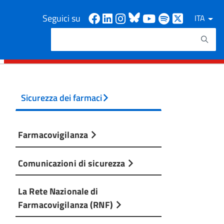
Facebook
Linkedin
Instagram
Bluesky
Youtube
Spotify
X
Seguici su
ITA
Cerca
Testo da ricercare
Sicurezza dei farmaci
Farmacovigilanza
Comunicazioni di sicurezza
La Rete Nazionale di
Farmacovigilanza (RNF)