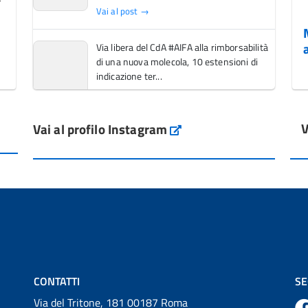
Vai al post →
Via libera del CdA #AIFA alla rimborsabilità
di una nuova molecola, 10 estensioni di
indicazione ter...
Vai al post →
V
Vai al profilo Instagram
L'Italia si conferma tra i primi Paesi europei
Instagram
per l'accesso ai #farmaci orfani rimborsati
dal Servi...
Vai al post →
💜 Il 29 giugno #AIFA si è illuminata di viola
in occasione della XVII Giornata Mondiale
della Scler...
Vai al post →
CONTATTI
SE
Via del Tritone, 181 00187 Roma