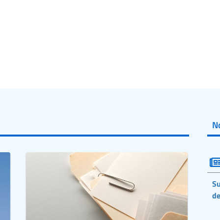
No
Su
de