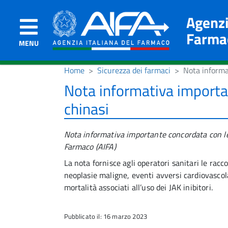
Agenzi
Farma
MENU
Home
Sicurezza dei farmaci
Nota informat
Nota informativa important
chinasi
Nota informativa importante concordata con le 
Farmaco (AIFA)
La nota fornisce agli operatori sanitari le rac
neoplasie maligne, eventi avversi cardiovasco
mortalità associati all’uso dei JAK inibitori.
Pubblicato il: 16 marzo 2023