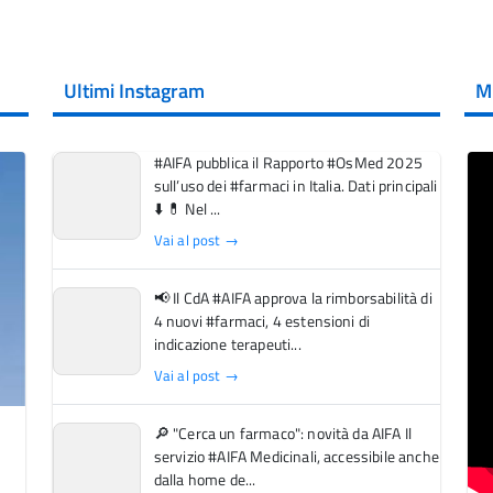
Ultimi Instagram
M
#AIFA pubblica il Rapporto #OsMed 2025
sull’uso dei #farmaci in Italia. Dati principali
⬇️ 💊 Nel ...
Vai al post →
📢 Il CdA #AIFA approva la rimborsabilità di
4 nuovi #farmaci, 4 estensioni di
indicazione terapeuti...
Vai al post →
🔎 "Cerca un farmaco": novità da AIFA Il
servizio #AIFA Medicinali, accessibile anche
dalla home de...