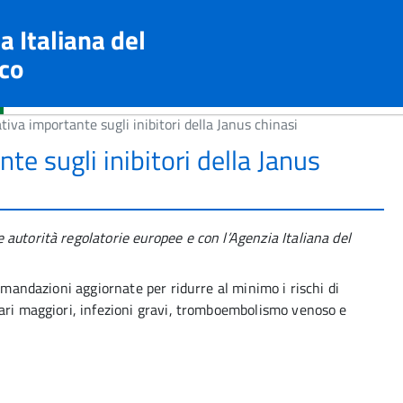
a Italiana del
co
iva importante sugli inibitori della Janus chinasi
e sugli inibitori della Janus
autorità regolatorie europee e con l’Agenzia Italiana del
comandazioni aggiornate per ridurre al minimo i rischi di
lari maggiori, infezioni gravi, tromboembolismo venoso e