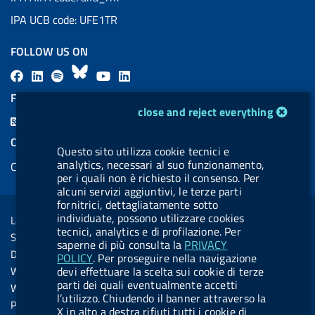
IPA UCB code: UFE1TR
FOLLOW US ON
F
L
l
B
Y
L
a
i
a
l
o
i
FEED RSS
cookie management module
c
n
b
u
u
n
close and reject everything
F
e
k
e
e
t
k
e
COOKIES
b
e
l
s
u
e
Questo sito utilizza cookie tecnici e
e
analytics, necessari al suo funzionamento,
Cookie management
o
d
.
k
b
d
d
per i quali non è richiesto il consenso. Per
o
i
b
y
e
i
alcuni servizi aggiuntivi, le terze parti
R
Sezione Link Utili
fornitrici, dettagliatamente sotto
k
n
u
n
s
individuate, possono utilizzare cookies
Legal notice
t
tecnici, analytics e di profilazione. Per
s
Social Media Policy
t
saperne di più consulta la
PRIVACY
Dichiarazione di accessibilità
POLICY
. Per proseguire nella navigazione
o
Web accessibility
devi effettuare la scelta sui cookie di terze
n
parti dei quali eventualmente accetti
Website statistics
l’utilizzo. Chiudendo il banner attraverso la
.
Privacy
X in alto a destra rifiuti tutti i cookie di