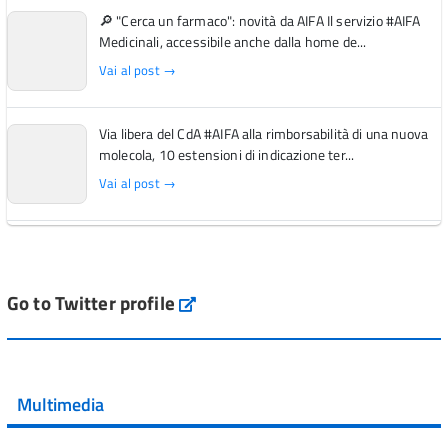
🔎 "Cerca un farmaco": novità da AIFA Il servizio #AIFA
Medicinali, accessibile anche dalla home de...
Vai al post →
Via libera del CdA #AIFA alla rimborsabilità di una nuova
molecola, 10 estensioni di indicazione ter...
Vai al post →
L'Italia si conferma tra i primi Paesi europei per l'accesso
ai #farmaci orfani rimborsati dal Servi...
Vai al post →
Go to Twitter profile
aifa_ufficiale
💜 Il 29 giugno #AIFA si è illuminata di viola in occasione
della XVII Giornata Mondiale della Scler...
Multimedia
Vai al post →