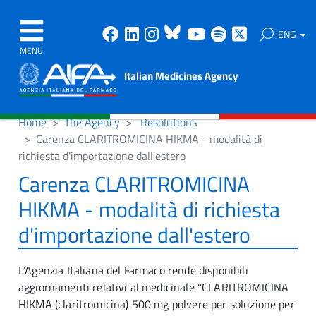
Facebook
Linkedin
Instagram
Bluesky
Youtube
Spotify
X
ENG
MENU
Italian Medicines Agency
Home
The Agency
Resolutions
Carenza CLARITROMICINA HIKMA - modalità di
richiesta d'importazione dall'estero
Carenza CLARITROMICINA
HIKMA - modalità di richiesta
d'importazione dall'estero
L'Agenzia Italiana del Farmaco rende disponibili
aggiornamenti relativi al medicinale "CLARITROMICINA
HIKMA (claritromicina) 500 mg polvere per soluzione per