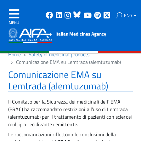
Facebook
Linkedin
Instagram
Bluesky
Youtube
Spotify
X
ENG
MENU
Italian Medicines Agency
Home
Safety of medicinal products
Comunicazione EMA su Lemtrada (alemtuzumab)
Comunicazione EMA su
Lemtrada (alemtuzumab)
Il Comitato per la Sicurezza dei medicinali dell’ EMA
(PRAC) ha raccomandato restrizioni all’uso di Lemtrada
(alemtuzumab) per il trattamento di pazienti con sclerosi
multipla recidivante remittente.
Le raccomandazioni riflettono le conclusioni della