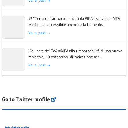
Vai al post →
🔎 "Cerca un farmaco": novità da AIFA Il servizio #AIFA
Medicinali, accessibile anche dalla home de...
Vai al post →
Via libera del CdA #AIFA alla rimborsabilità di una nuova
molecola, 10 estensioni di indicazione ter...
Vai al post →
L'Italia si conferma tra i primi Paesi europei per l'accesso
ai #farmaci orfani rimborsati dal Servi...
Vai al post →
Go to Twitter profile
aifa_ufficiale
💜 Il 29 giugno #AIFA si è illuminata di viola in occasione
della XVII Giornata Mondiale della Scler...