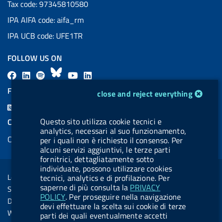
Tax code: 97345810580
IPA AIFA code: aifa_rm
IPA UCB code: UFE1TR
FOLLOW US ON
F
L
l
B
Y
L
a
i
a
l
o
i
FEED RSS
cookie management module
close and reject everything
c
n
b
u
u
n
F
e
k
e
e
t
k
e
Questo sito utilizza cookie tecnici e
COOKIES
b
e
l
s
u
e
analytics, necessari al suo funzionamento,
e
Cookie management
o
d
.
k
b
d
per i quali non è richiesto il consenso. Per
d
alcuni servizi aggiuntivi, le terze parti
o
i
b
y
e
i
fornitrici, dettagliatamente sotto
R
Sezione Link Utili
k
n
u
n
individuate, possono utilizzare cookies
s
Legal notice
tecnici, analytics e di profilazione. Per
t
s
saperne di più consulta la
PRIVACY
Social Media Policy
t
POLICY
. Per proseguire nella navigazione
Dichiarazione di accessibilità
devi effettuare la scelta sui cookie di terze
o
Web accessibility
parti dei quali eventualmente accetti
n