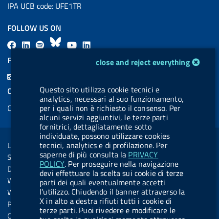
IPA UCB code: UFE1TR
FOLLOW US ON
F
L
l
B
Y
L
a
i
a
l
o
i
FEED RSS
cookie management module
close and reject everything
c
n
b
u
u
n
F
e
k
e
e
t
k
e
Questo sito utilizza cookie tecnici e
COOKIES
b
e
l
s
u
e
analytics, necessari al suo funzionamento,
e
Cookie management
per i quali non è richiesto il consenso. Per
o
d
.
k
b
d
d
alcuni servizi aggiuntivi, le terze parti
o
i
b
y
e
i
fornitrici, dettagliatamente sotto
R
Sezione Link Utili
k
n
u
n
individuate, possono utilizzare cookies
s
tecnici, analytics e di profilazione. Per
Legal notice
t
s
saperne di più consulta la
PRIVACY
Social Media Policy
t
POLICY
. Per proseguire nella navigazione
Dichiarazione di accessibilità
devi effettuare la scelta sui cookie di terze
o
Web accessibility
parti dei quali eventualmente accetti
n
l’utilizzo. Chiudendo il banner attraverso la
Website statistics
X in alto a destra rifiuti tutti i cookie di
.
Privacy
terze parti. Puoi rivedere e modificare le
s
Online services