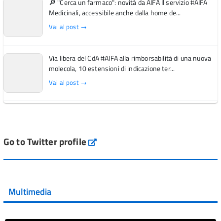
🔎 "Cerca un farmaco": novità da AIFA Il servizio #AIFA
Medicinali, accessibile anche dalla home de...
Vai al post →
Via libera del CdA #AIFA alla rimborsabilità di una nuova
molecola, 10 estensioni di indicazione ter...
Vai al post →
L'Italia si conferma tra i primi Paesi europei per l'accesso
ai #farmaci orfani rimborsati dal Servi...
Vai al post →
Go to Twitter profile
aifa_ufficiale
💜 Il 29 giugno #AIFA si è illuminata di viola in occasione
della XVII Giornata Mondiale della Scler...
Multimedia
Vai al post →