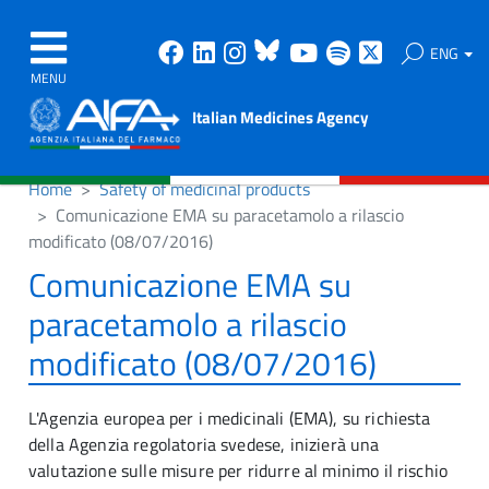
Facebook
Linkedin
Instagram
Bluesky
Youtube
Spotify
X
ENG
MENU
Italian Medicines Agency
Home
Safety of medicinal products
Comunicazione EMA su paracetamolo a rilascio
modificato (08/07/2016)
Comunicazione EMA su
paracetamolo a rilascio
modificato (08/07/2016)
L'Agenzia europea per i medicinali (EMA), su richiesta
della Agenzia regolatoria svedese, inizierà una
valutazione sulle misure per ridurre al minimo il rischio