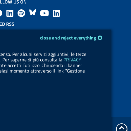
LLOW US ON
F
L
l
B
Y
L
a
i
a
l
o
i
ED RSS
F
c
n
b
u
u
n
close and reject everything
e
e
k
e
e
t
k
OKIES
enso. Per alcuni servizi aggiuntivi, le terze
e
okie management
b
e
l
s
u
e
e. Per saperne di più consulta la
PRIVACY
nte accetti l’utilizzo. Chiudendo il banner
d
o
d
.
k
b
d
ualsiasi momento attraverso il link "Gestione
R
o
i
b
y
e
i
s
k
n
u
n
s
t
t
go
o
Online services