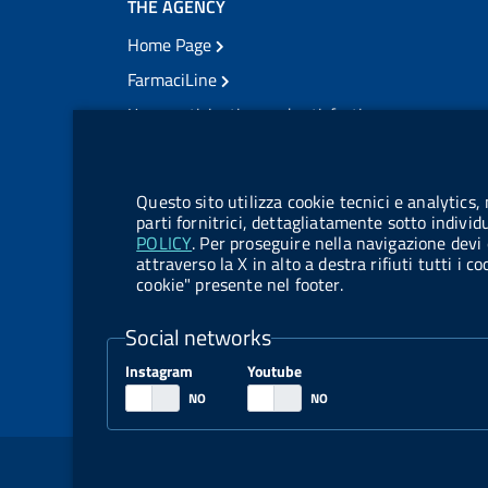
THE AGENCY
Home Page
FarmaciLine
User participation and satisfaction
cookie management module
Citizens' access
Modulistica
Questo sito utilizza cookie tecnici e analytics,
Open governance
parti fornitrici, dettagliatamente sotto individ
POLICY
. Per proseguire nella navigazione devi 
Acts of notification
attraverso la X in alto a destra rifiuti tutti i 
cookie" presente nel footer.
Legal notification
TrovaNormeFarmaco
Social networks
Competition notices
Instagram
Youtube
Tenders and contracts
Sezione Link Utili
Legal notice
Social Media Policy
Dichiarazione 