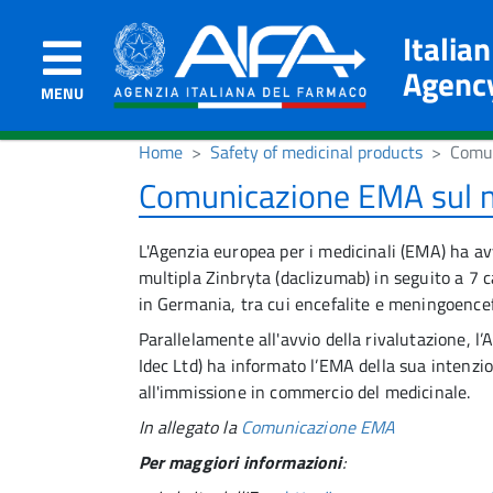
Italia
Agenc
MENU
Home
Safety of medicinal products
Comun
Comunicazione EMA sul m
L'Agenzia europea per i medicinali (EMA) ha av
multipla Zinbryta (daclizumab) in seguito a 7 ca
in Germania, tra cui encefalite e meningoencef
Parallelamente all'avvio della rivalutazione, 
Idec Ltd) ha informato l’EMA della sua intenzio
all'immissione in commercio del medicinale.
In allegato la
Comunicazione EMA
Per maggiori informazioni
: