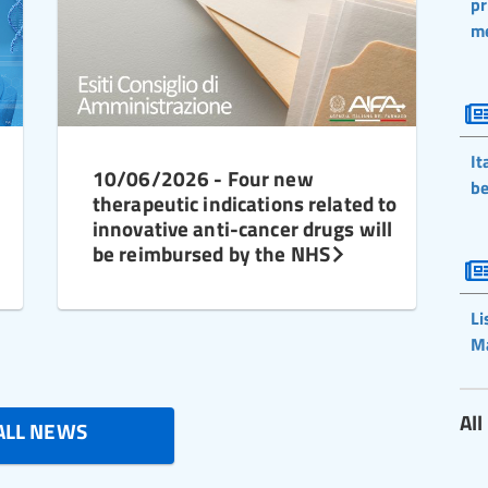
pr
m
It
10/06/2026 - Four new
be
therapeutic indications related to
innovative anti-cancer drugs will
be reimbursed by the NHS
Li
M
Al
ALL NEWS