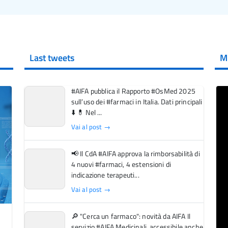
Last tweets
M
#AIFA pubblica il Rapporto #OsMed 2025
sull’uso dei #farmaci in Italia. Dati principali
⬇️ 💊 Nel ...
Vai al post →
📢 Il CdA #AIFA approva la rimborsabilità di
4 nuovi #farmaci, 4 estensioni di
indicazione terapeuti...
Vai al post →
🔎 "Cerca un farmaco": novità da AIFA Il
servizio #AIFA Medicinali, accessibile anche