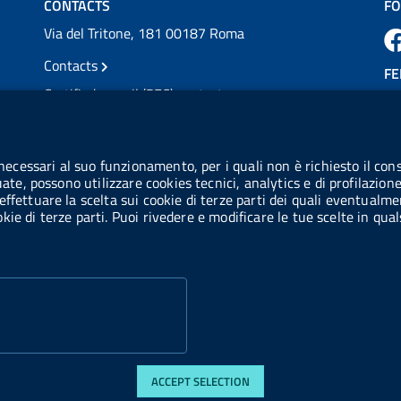
CONTACTS
FO
Via del Tritone, 181 00187 Roma
Contacts
FE
Certified e-mail (PEC) contacts
VAT number: 08703841000
CO
Tax code: 97345810580
 necessari al suo funzionamento, per i quali non è richiesto il cons
Co
uate, possono utilizzare cookies tecnici, analytics e di profilazion
IPA AIFA code: aifa_rm
effettuare la scelta sui cookie di terze parti dei quali eventualme
cookie di terze parti. Puoi rivedere e modificare le tue scelte in q
IPA UCB code: UFE1TR
ACCEPT SELECTION
di accessibilità
Web accessibility
Website statistics
Privacy