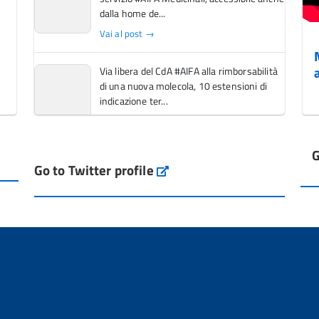
dalla home de...
Vai al post →
Via libera del CdA #AIFA alla rimborsabilità
di una nuova molecola, 10 estensioni di
indicazione ter...
Vai al post →
G
L'Italia si conferma tra i primi Paesi europei
Go to Twitter profile
aifa_ufficiale
per l'accesso ai #farmaci orfani rimborsati
dal Servi...
Vai al post →
💜 Il 29 giugno #AIFA si è illuminata di viola
in occasione della XVII Giornata Mondiale
della Scler...
Vai al post →