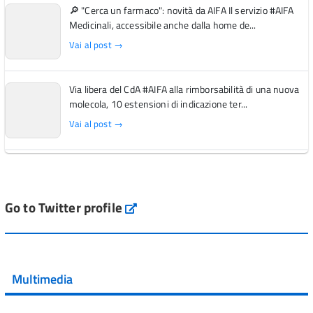
🔎 "Cerca un farmaco": novità da AIFA Il servizio #AIFA
Medicinali, accessibile anche dalla home de...
Vai al post →
Via libera del CdA #AIFA alla rimborsabilità di una nuova
molecola, 10 estensioni di indicazione ter...
Vai al post →
L'Italia si conferma tra i primi Paesi europei per l'accesso
ai #farmaci orfani rimborsati dal Servi...
Vai al post →
Go to Twitter profile
aifa_ufficiale
💜 Il 29 giugno #AIFA si è illuminata di viola in occasione
della XVII Giornata Mondiale della Scler...
Multimedia
Vai al post →