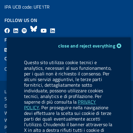
IPA UCB code: UFE1TR
FOLLOW US ON
F
L
l
B
Y
L
a
i
a
l
o
i
FEED RSS
cookie management module
c
n
b
u
u
n
close and reject everything
F
e
k
e
e
t
k
e
COOKIES
b
e
l
s
u
e
Questo sito utilizza cookie tecnici e
e
analytics, necessari al suo funzionamento,
Cookie management
o
d
.
k
b
d
d
per i quali non è richiesto il consenso. Per
o
i
b
y
e
i
alcuni servizi aggiuntivi, le terze parti
R
Sezione Link Utili
fornitrici, dettagliatamente sotto
k
n
u
n
s
individuate, possono utilizzare cookies
Legal notice
t
tecnici, analytics e di profilazione. Per
s
Social Media Policy
t
saperne di più consulta la
PRIVACY
Dichiarazione di accessibilità
POLICY
. Per proseguire nella navigazione
o
Web accessibility
devi effettuare la scelta sui cookie di terze
n
parti dei quali eventualmente accetti
Website statistics
l’utilizzo. Chiudendo il banner attraverso la
.
Privacy
X in alto a destra rifiuti tutti i cookie di