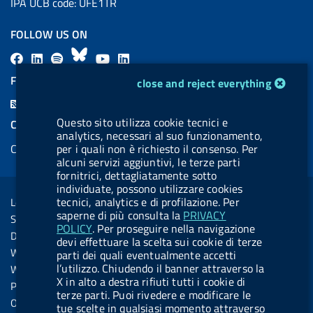
IPA UCB code: UFE1TR
FOLLOW US ON
F
L
l
B
Y
L
a
i
a
l
o
i
FEED RSS
cookie management module
close and reject everything
c
n
b
u
u
n
F
e
k
e
e
t
k
e
Questo sito utilizza cookie tecnici e
COOKIES
b
e
l
s
u
e
analytics, necessari al suo funzionamento,
e
Cookie management
per i quali non è richiesto il consenso. Per
o
d
.
k
b
d
d
alcuni servizi aggiuntivi, le terze parti
o
i
b
y
e
i
fornitrici, dettagliatamente sotto
R
Sezione Link Utili
k
n
u
n
individuate, possono utilizzare cookies
s
tecnici, analytics e di profilazione. Per
Legal notice
t
s
saperne di più consulta la
PRIVACY
Social Media Policy
t
POLICY
. Per proseguire nella navigazione
Dichiarazione di accessibilità
devi effettuare la scelta sui cookie di terze
o
Web accessibility
parti dei quali eventualmente accetti
n
l’utilizzo. Chiudendo il banner attraverso la
Website statistics
X in alto a destra rifiuti tutti i cookie di
.
Privacy
terze parti. Puoi rivedere e modificare le
s
Online services
tue scelte in qualsiasi momento attraverso