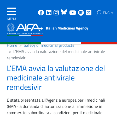
Facebook
Linkedin
Instagram
Bluesky
Youtube
Spotify
X
ENG
MENU
Italian Medicines Agency
Home
Safety of medicinal products
L'EMA avvia la valutazione del medicinale antivirale
remdesivir
L'EMA avvia la valutazione del
medicinale antivirale
remdesivir
È stata presentata all’Agenzia europea per i medicinali
(EMA) la domanda di autorizzazione all’immissione in
commercio subordinata a condizioni per il medicinale