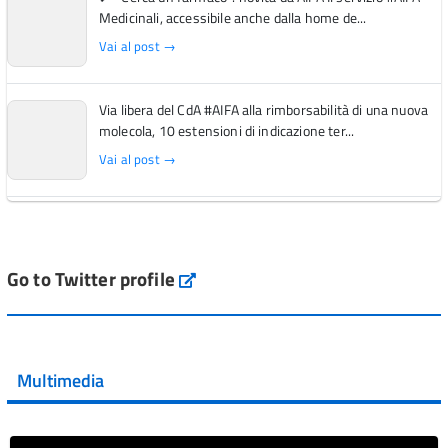
Medicinali, accessibile anche dalla home de...
Vai al post →
Via libera del CdA #AIFA alla rimborsabilità di una nuova
molecola, 10 estensioni di indicazione ter...
Vai al post →
L'Italia si conferma tra i primi Paesi europei per l'accesso
ai #farmaci orfani rimborsati dal Servi...
Vai al post →
Go to Twitter profile
aifa_ufficiale
💜 Il 29 giugno #AIFA si è illuminata di viola in occasione
della XVII Giornata Mondiale della Scler...
Multimedia
Vai al post →