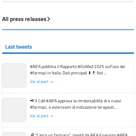
All press releases
Last tweets
#AIFA pubblica il Rapporto #OsMed 2025 sull’uso dei
#farmaci in Italia. Dati principali ⬇️ 💊 Nel ...
Vai al post →
📢 Il CdA #AIFA approva la rimborsabilità di 4 nuovi
#farmaci, 4 estensioni di indicazione terapeuti...
Vai al post →
🔎 "Cerca un farmaco": novità da AIFA Il servizio #AIFA