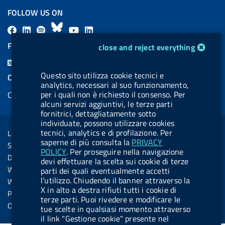
FOLLOW US ON
F
L
l
B
Y
L
a
i
a
l
o
i
cookie management module
FEED RSS
close and reject everything
c
n
b
u
u
n
F
e
k
e
e
t
k
e
Questo sito utilizza cookie tecnici e
COOKIES
b
e
l
s
u
e
analytics, necessari al suo funzionamento,
e
per i quali non è richiesto il consenso. Per
Cookie management
o
d
.
k
b
d
d
alcuni servizi aggiuntivi, le terze parti
o
i
b
y
e
i
fornitrici, dettagliatamente sotto
R
Sezione Link Utili
k
n
u
n
individuate, possono utilizzare cookies
s
tecnici, analytics e di profilazione. Per
Legal notice
t
saperne di più consulta la
PRIVACY
s
Social Media Policy
t
POLICY
. Per proseguire nella navigazione
Dichiarazione di accessibilità
devi effettuare la scelta sui cookie di terze
o
Web accessibility
parti dei quali eventualmente accetti
n
l’utilizzo. Chiudendo il banner attraverso la
Website statistics
X in alto a destra rifiuti tutti i cookie di
.
Privacy
terze parti. Puoi rivedere e modificare le
s
Online services
tue scelte in qualsiasi momento attraverso
p
il link "Gestione cookie" presente nel