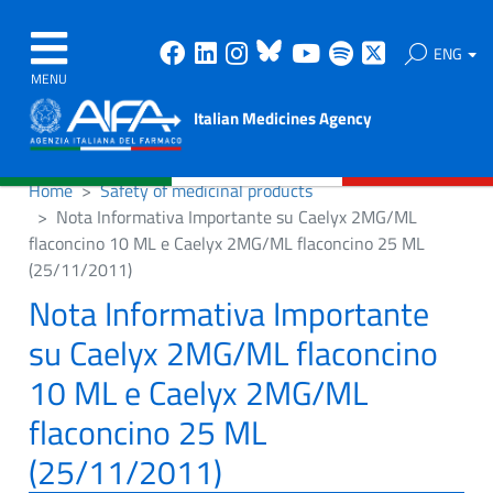
Facebook
Linkedin
Instagram
Bluesky
Youtube
Spotify
X
ENG
MENU
Italian Medicines Agency
Home
Safety of medicinal products
Nota Informativa Importante su Caelyx 2MG/ML
flaconcino 10 ML e Caelyx 2MG/ML flaconcino 25 ML
(25/11/2011)
Nota Informativa Importante
su Caelyx 2MG/ML flaconcino
10 ML e Caelyx 2MG/ML
flaconcino 25 ML
(25/11/2011)