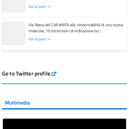
Vai al post →
Via libera del CdA #AIFA alla rimborsabilità di una nuova
molecola, 10 estensioni di indicazione ter...
Vai al post →
L'Italia si conferma tra i primi Paesi europei per l'accesso
ai #farmaci orfani rimborsati dal Servi...
Vai al post →
Go to Twitter profile
aifa_ufficiale
💜 Il 29 giugno #AIFA si è illuminata di viola in occasione
della XVII Giornata Mondiale della Scler...
Multimedia
Vai al post →