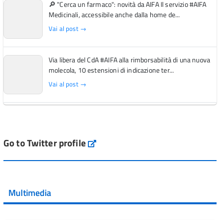
🔎 "Cerca un farmaco": novità da AIFA Il servizio #AIFA
Medicinali, accessibile anche dalla home de...
Vai al post →
Via libera del CdA #AIFA alla rimborsabilità di una nuova
molecola, 10 estensioni di indicazione ter...
Vai al post →
L'Italia si conferma tra i primi Paesi europei per l'accesso
ai #farmaci orfani rimborsati dal Servi...
Vai al post →
Go to Twitter profile
aifa_ufficiale
💜 Il 29 giugno #AIFA si è illuminata di viola in occasione
della XVII Giornata Mondiale della Scler...
Multimedia
Vai al post →