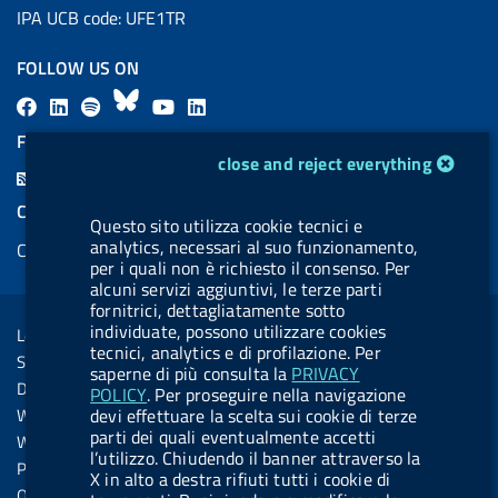
IPA UCB code: UFE1TR
FOLLOW US ON
F
L
l
B
Y
L
a
i
a
l
o
i
FEED RSS
cookie management module
c
n
b
u
u
n
close and reject everything
F
e
k
e
e
t
k
e
COOKIES
b
e
l
s
u
e
Questo sito utilizza cookie tecnici e
e
analytics, necessari al suo funzionamento,
Cookie management
o
d
.
k
b
d
d
per i quali non è richiesto il consenso. Per
o
i
b
y
e
i
alcuni servizi aggiuntivi, le terze parti
R
Sezione Link Utili
fornitrici, dettagliatamente sotto
k
n
u
n
s
individuate, possono utilizzare cookies
Legal notice
t
tecnici, analytics e di profilazione. Per
s
Social Media Policy
t
saperne di più consulta la
PRIVACY
Dichiarazione di accessibilità
POLICY
. Per proseguire nella navigazione
o
Web accessibility
devi effettuare la scelta sui cookie di terze
n
parti dei quali eventualmente accetti
Website statistics
l’utilizzo. Chiudendo il banner attraverso la
.
Privacy
X in alto a destra rifiuti tutti i cookie di
s
Online services