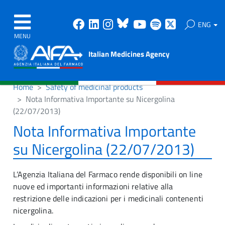
Facebook
Linkedin
Instagram
Bluesky
Youtube
Spotify
X
ENG
MENU
Italian Medicines Agency
Home
Safety of medicinal products
Nota Informativa Importante su Nicergolina
(22/07/2013)
Nota Informativa Importante
su Nicergolina (22/07/2013)
L’Agenzia Italiana del Farmaco rende disponibili on line
nuove ed importanti informazioni relative alla
restrizione delle indicazioni per i medicinali contenenti
nicergolina.