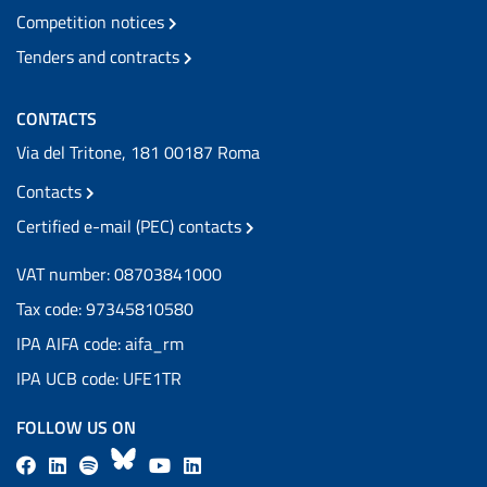
Competition notices
Tenders and contracts
CONTACTS
Via del Tritone, 181 00187 Roma
Contacts
Certified e-mail (PEC) contacts
VAT number: 08703841000
Tax code: 97345810580
IPA AIFA code: aifa_rm
IPA UCB code: UFE1TR
FOLLOW US ON
F
L
l
B
Y
L