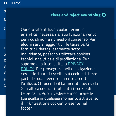
a
i
a
l
o
i
FEED RSS
c
n
b
u
u
n
F
cookie management module
e
k
e
e
t
k
close and reject everything
e
COOKIES
b
e
l
s
u
e
e
Cookie management
o
d
.
k
b
d
Questo sito utilizza cookie tecnici e
d
analytics, necessari al suo funzionamento,
o
i
b
y
e
i
R
per i quali non è richiesto il consenso. Per
Sezione Link Utili
k
n
u
n
alcuni servizi aggiuntivi, le terze parti
s
Legal notice
fornitrici, dettagliatamente sotto
t
s
individuate, possono utilizzare cookies
Social Media Policy
t
tecnici, analytics e di profilazione. Per
Dichiarazione di accessibilità
o
saperne di più consulta la
PRIVACY
Web accessibility
POLICY
. Per proseguire nella navigazione
n
Website statistics
devi effettuare la scelta sui cookie di terze
.
parti dei quali eventualmente accetti
Privacy
l’utilizzo. Chiudendo il banner attraverso la
s
Online services
X in alto a destra rifiuti tutti i cookie di
p
terze parti. Puoi rivedere e modificare le
tue scelte in qualsiasi momento attraverso
o
il link "Gestione cookie" presente nel
t
footer.
i