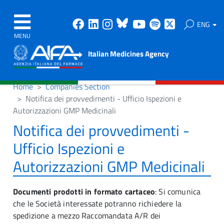
Facebook
Linkedin
Instagram
Bluesky
Youtube
Spotify
X
ENG
MENU
Italian Medicines Agency
Home
Companies Section
Notifica dei provvedimenti - Ufficio Ispezioni e
Autorizzazioni GMP Medicinali
Notifica dei provvedimenti -
Ufficio Ispezioni e
Autorizzazioni GMP Medicinali
Documenti prodotti in formato cartaceo
: Si comunica
che le Società interessate potranno richiedere la
spedizione a mezzo Raccomandata A/R dei