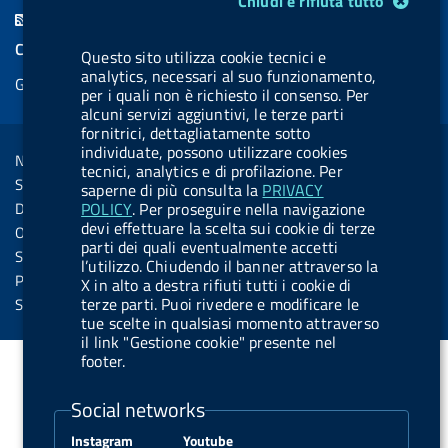
Chiudi e rifiuta tutto
c
n
b
u
u
b
F
e
k
e
e
t
e
e
COOKIES
Questo sito utilizza cookie tecnici e
b
e
l
s
u
l
e
analytics, necessari al suo funzionamento,
Gestione cookie
o
d
.
k
b
.
per i quali non è richiesto il consenso. Per
d
o
i
b
y
e
b
alcuni servizi aggiuntivi, le terze parti
R
Sezione Link Utili
fornitrici, dettagliatamente sotto
k
n
u
u
s
individuate, possono utilizzare cookies
Note legali
t
t
tecnici, analytics e di profilazione. Per
s
Social Media Policy
saperne di più consulta la
PRIVACY
t
t
Dichiarazione di accessibilità
POLICY
. Per proseguire nella navigazione
o
o
devi effettuare la scelta sui cookie di terze
Obiettivi di accessibilità
parti dei quali eventualmente accetti
n
n
Statistiche sito
l’utilizzo. Chiudendo il banner attraverso la
.
.
Privacy
X in alto a destra rifiuti tutti i cookie di
i
s
terze parti. Puoi rivedere e modificare le
Servizi Online
tue scelte in qualsiasi momento attraverso
n
p
il link "Gestione cookie" presente nel
s
o
footer.
t
t
Social networks
a
i
g
f
Instagram
Youtube