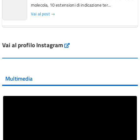
molecola, 10 estensioni di indicazione ter...
Vai al post →
L'Italia si conferma tra i primi Paesi europei per l'accesso
ai #farmaci orfani rimborsati dal Servi...
Vai al profilo Instagram
Instagram
Vai al post →
💜 Il 29 giugno #AIFA si è illuminata di viola in occasione
della XVII Giornata Mondiale della Scler...
Multimedia
Vai al post →