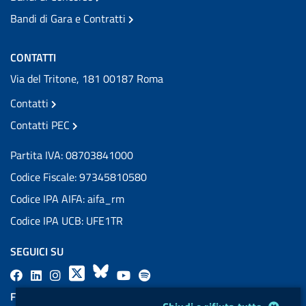
Bandi di Gara e Contratti
CONTATTI
Via del Tritone, 181 00187 Roma
Contatti
Contatti PEC
Partita IVA: 08703841000
Codice Fiscale: 97345810580
Codice IPA AIFA: aifa_rm
Codice IPA UCB: UFE1TR
SEGUICI SU
F
L
l
X
B
Y
l
a
i
a
l
o
a
FEED RSS
Modulo gestione cookie