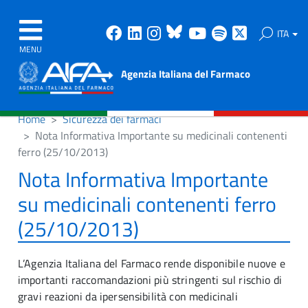
Facebook
Linkedin
Instagram
Bluesky
Youtube
Spotify
X
ITA
MENU
Agenzia Italiana del Farmaco
Home
Sicurezza dei farmaci
Nota Informativa Importante su medicinali contenenti
ferro (25/10/2013)
Nota Informativa Importante
su medicinali contenenti ferro
(25/10/2013)
L’Agenzia Italiana del Farmaco rende disponibile nuove e
importanti raccomandazioni più stringenti sul rischio di
gravi reazioni da ipersensibilità con medicinali