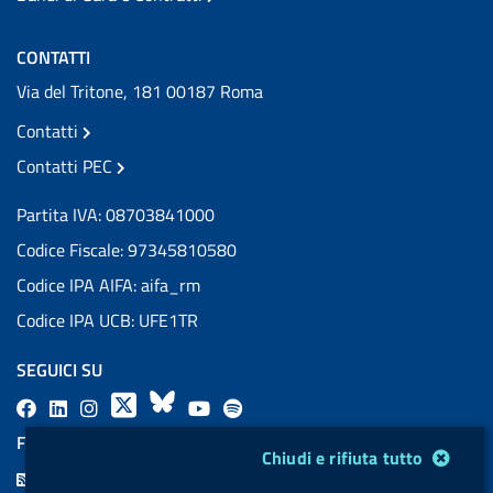
CONTATTI
Via del Tritone, 181 00187 Roma
Contatti
Contatti PEC
Partita IVA: 08703841000
Codice Fiscale: 97345810580
Codice IPA AIFA: aifa_rm
Codice IPA UCB: UFE1TR
SEGUICI SU
F
L
l
X
B
Y
l
a
i
a
l
o
a
FEED RSS
Modulo gestione cookie
Chiudi e rifiuta tutto
c
n
b
u
u
b
F