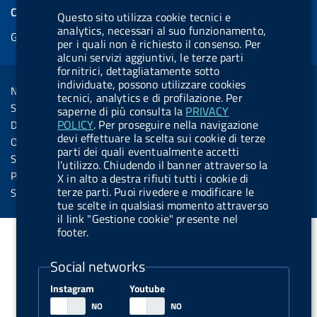
e
k
e
e
t
e
e
COOKIES
Questo sito utilizza cookie tecnici e
b
e
l
s
u
l
e
analytics, necessari al suo funzionamento,
Gestione cookie
o
d
.
k
b
.
per i quali non è richiesto il consenso. Per
d
o
i
b
y
e
b
alcuni servizi aggiuntivi, le terze parti
R
Sezione Link Utili
fornitrici, dettagliatamente sotto
k
n
u
u
individuate, possono utilizzare cookies
s
Note legali
t
t
tecnici, analytics e di profilazione. Per
s
Social Media Policy
saperne di più consulta la
PRIVACY
t
t
POLICY
. Per proseguire nella navigazione
Dichiarazione di accessibilità
o
o
devi effettuare la scelta sui cookie di terze
Obiettivi di accessibilità
parti dei quali eventualmente accetti
n
n
Statistiche sito
l’utilizzo. Chiudendo il banner attraverso la
.
.
Privacy
X in alto a destra rifiuti tutti i cookie di
i
s
terze parti. Puoi rivedere e modificare le
Servizi Online
tue scelte in qualsiasi momento attraverso
n
p
il link "Gestione cookie" presente nel
s
o
footer.
t
t
Social networks
a
i
g
f
Instagram
Youtube
r
y