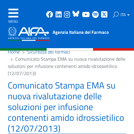
Facebook
Linkedin
Instagram
Bluesky
Youtube
Spotify
X
ITA
MENU
Agenzia Italiana del Farmaco
Home
Sicurezza dei farmaci
Comunicato Stampa EMA su nuova rivalutazione delle
soluzioni per infusione contenenti amido idrossietilico
(12/07/2013)
Comunicato Stampa EMA su
nuova rivalutazione delle
soluzioni per infusione
contenenti amido idrossietilico
(12/07/2013)