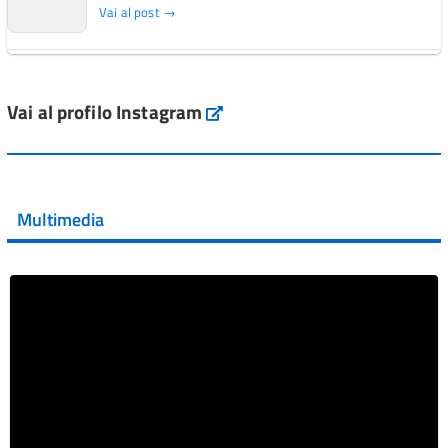
Vai al post →
L'Italia si conferma tra i primi Paesi europei per l'accesso
ai #farmaci orfani rimborsati dal Servi...
Vai al profilo Instagram
Instagram
Vai al post →
💜 Il 29 giugno #AIFA si è illuminata di viola in occasione
della XVII Giornata Mondiale della Scler...
Multimedia
Vai al post →