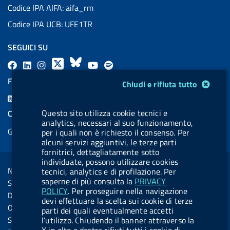
Codice IPA AIFA: aifa_rm
Codice IPA UCB: UFE1TR
SEGUICI SU
F
L
l
X
B
Y
l
a
i
a
l
o
a
FEED RSS
Modulo gestione cookie
Chiudi e rifiuta tutto
c
n
b
u
u
b
F
e
k
e
e
t
e
e
Questo sito utilizza cookie tecnici e
COOKIES
b
e
l
s
u
l
analytics, necessari al suo funzionamento,
e
Gestione cookie
o
d
.
k
b
.
per i quali non è richiesto il consenso. Per
d
alcuni servizi aggiuntivi, le terze parti
o
i
b
y
e
b
fornitrici, dettagliatamente sotto
R
Sezione Link Utili
k
n
u
u
individuate, possono utilizzare cookies
s
Note legali
tecnici, analytics e di profilazione. Per
t
t
s
saperne di più consulta la
PRIVACY
Social Media Policy
t
t
POLICY
. Per proseguire nella navigazione
Dichiarazione di accessibilità
devi effettuare la scelta sui cookie di terze
o
o
Obiettivi di accessibilità
parti dei quali eventualmente accetti
n
n
Statistiche sito
l’utilizzo. Chiudendo il banner attraverso la