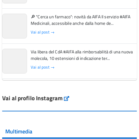
🔎 "Cerca un farmaco": novità da AIFA Il servizio #AIFA
Medicinali, accessibile anche dalla home de...
Vai al post →
Via libera del CdA #AIFA alla rimborsabilità di una nuova
molecola, 10 estensioni di indicazione ter...
Vai al post →
L'Italia si conferma tra i primi Paesi europei per l'accesso
ai #farmaci orfani rimborsati dal Servi...
Vai al profilo Instagram
Instagram
Vai al post →
💜 Il 29 giugno #AIFA si è illuminata di viola in occasione
della XVII Giornata Mondiale della Scler...
Multimedia
Vai al post →