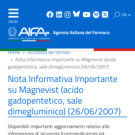
Facebook
Linkedin
Instagram
Bluesky
Youtube
Spotify
X
ITA
MENU
Agenzia Italiana del Farmaco
Home
Sicurezza dei farmaci
Nota Informativa Importante su Magnevist (acido
gadopentetico, sale dimegluminico) (26/06/2007)
Nota Informativa Importante
su Magnevist (acido
gadopentetico, sale
dimegluminico) (26/06/2007)
Disponibili importanti aggiornamenti relativi alle
informazioni di sicurezza (controindicazioni ed