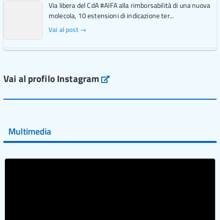
Via libera del CdA #AIFA alla rimborsabilità di una nuova
molecola, 10 estensioni di indicazione ter...
Vai al post →
L'Italia si conferma tra i primi Paesi europei per l'accesso
ai #farmaci orfani rimborsati dal Servi...
Vai al profilo Instagram
Instagram
Vai al post →
💜 Il 29 giugno #AIFA si è illuminata di viola in occasione
della XVII Giornata Mondiale della Scler...
Multimedia
Vai al post →