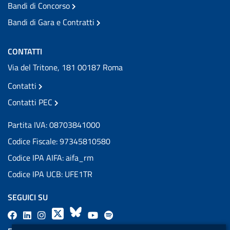
Bandi di Concorso
Bandi di Gara e Contratti
CONTATTI
Via del Tritone, 181 00187 Roma
Contatti
Contatti PEC
Partita IVA: 08703841000
Codice Fiscale: 97345810580
Codice IPA AIFA: aifa_rm
Codice IPA UCB: UFE1TR
SEGUICI SU
F
L
l
X
B
Y
l
a
i
a
l
o
a