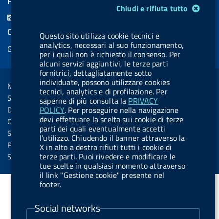
FEED RSS
Modulo gestione cookie
Chiudi e rifiuta tutto
c
n
b
u
u
b
F
e
k
e
e
t
e
e
COOKIES
Questo sito utilizza cookie tecnici e
b
e
l
s
u
l
e
analytics, necessari al suo funzionamento,
Gestione cookie
o
d
.
k
b
.
per i quali non è richiesto il consenso. Per
d
o
i
b
y
e
b
alcuni servizi aggiuntivi, le terze parti
R
Sezione Link Utili
fornitrici, dettagliatamente sotto
k
n
u
u
s
individuate, possono utilizzare cookies
Note legali
t
t
tecnici, analytics e di profilazione. Per
s
Social Media Policy
saperne di più consulta la
PRIVACY
t
t
Dichiarazione di accessibilità
POLICY
. Per proseguire nella navigazione
o
o
devi effettuare la scelta sui cookie di terze
Obiettivi di accessibilità
parti dei quali eventualmente accetti
n
n
Statistiche sito
l’utilizzo. Chiudendo il banner attraverso la
.
.
Privacy
X in alto a destra rifiuti tutti i cookie di
i
s
terze parti. Puoi rivedere e modificare le
Servizi Online
tue scelte in qualsiasi momento attraverso
n
p
il link "Gestione cookie" presente nel
s
o
footer.
t
t
Social networks
a
i