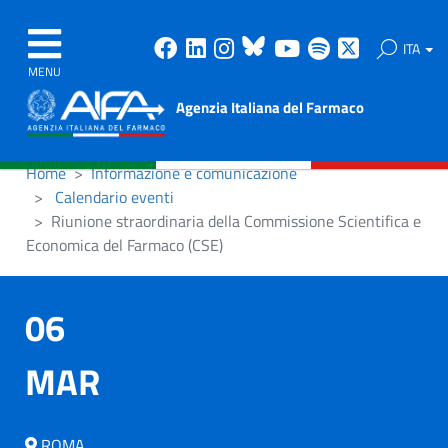
Facebook
Linkedin
Instagram
Bluesky
Youtube
Spotify
X
ITA
MENU
Agenzia Italiana del Farmaco
Home
Informazione e comunicazione
Calendario eventi
Riunione straordinaria della Commissione Scientifica e
Economica del Farmaco (CSE)
06
MAR
ROMA