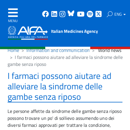
Facebook
Linkedin
Instagram
Bluesky
Youtube
Spotify
X
ENG
MENU
Italian Medicines Agency
Home
Information and communication
World news
I farmaci possono aiutare ad alleviare la sindrome delle
gambe senza riposo
I farmaci possono aiutare ad
alleviare la sindrome delle
gambe senza riposo
Le persone affette da sindrome delle gambe senza riposo
possono trovare un po' di sollievo assumendo uno dei
diversi farmaci approvati per trattare la condizione,