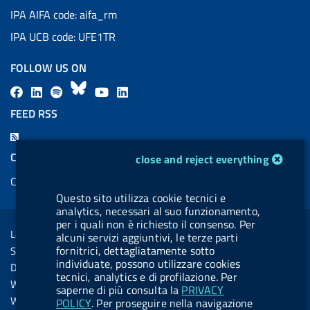
IPA AIFA code: aifa_rm
IPA UCB code: UFE1TR
FOLLOW US ON
F
L
l
B
Y
L
a
i
a
l
o
i
FEED RSS
c
n
b
u
u
n
F
e
k
e
e
t
k
e
cookie management module
COOKIES
close and reject everything
b
e
l
s
u
e
e
Cookie management
o
d
.
k
b
d
d
Questo sito utilizza cookie tecnici e
o
i
b
y
e
i
R
analytics, necessari al suo funzionamento,
Sezione Link Utili
k
n
u
n
per i quali non è richiesto il consenso. Per
s
Legal notice
alcuni servizi aggiuntivi, le terze parti
t
s
fornitrici, dettagliatamente sotto
Social Media Policy
t
individuate, possono utilizzare cookies
Dichiarazione di accessibilità
o
tecnici, analytics e di profilazione. Per
Web accessibility
saperne di più consulta la
PRIVACY
n
Website statistics
POLICY
. Per proseguire nella navigazione