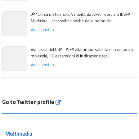
🔎 "Cerca un farmaco": novità da AIFA Il servizio #AIFA
Medicinali, accessibile anche dalla home de...
Vai al post →
Via libera del CdA #AIFA alla rimborsabilità di una nuova
molecola, 10 estensioni di indicazione ter...
Vai al post →
L'Italia si conferma tra i primi Paesi europei per l'accesso
ai #farmaci orfani rimborsati dal Servi...
Vai al post →
Go to Twitter profile
aifa_ufficiale
💜 Il 29 giugno #AIFA si è illuminata di viola in occasione
della XVII Giornata Mondiale della Scler...
Multimedia
Vai al post →