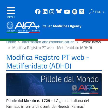
Facebook
Linkedin
Instagram
Bluesky
Youtube
Spotify
X
ENG
MENU
Italian Medicines Agency
Home
Information and communication
World news
Modifica Registro PT web - Metilfenidato (ADHD)
Modifica Registro PT web -
Metilfenidato (ADHD)
Pillole dal Mondo n. 1729 -
L’Agenzia Italiana del
Farmaco informa gli utenti dei Registri Farmaci