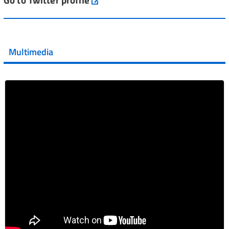
aifa_ufficiale
💜 Il 29 giugno #AIFA si è illuminata di viola in occasione
della XVII Giornata Mondiale della Scler...
Multimedia
Vai al post →