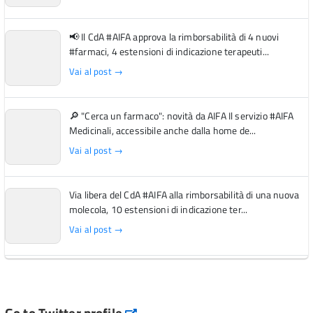
📢 Il CdA #AIFA approva la rimborsabilità di 4 nuovi
#farmaci, 4 estensioni di indicazione terapeuti...
Vai al post →
🔎 "Cerca un farmaco": novità da AIFA Il servizio #AIFA
Medicinali, accessibile anche dalla home de...
Vai al post →
Via libera del CdA #AIFA alla rimborsabilità di una nuova
molecola, 10 estensioni di indicazione ter...
Vai al post →
L'Italia si conferma tra i primi Paesi europei per l'accesso
ai #farmaci orfani rimborsati dal Servi...
Vai al post →
Go to Twitter profile