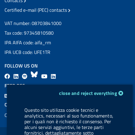
Contacts
Certified e-mail (PEC) contacts
VAT number: 08703841000
Tax code: 97345810580
IPA AIFA code: aifa_rm
IPA UCB code: UFE1TR
FOLLOW US ON
F
L
l
B
Y
L
a
i
a
l
o
i
FEED RSS
c
n
b
u
u
n
cookie management module
close and reject everything
F
e
k
e
e
t
k
e
COOKIES
b
e
l
s
u
e
Questo sito utilizza cookie tecnici e
e
Cookie management
o
d
.
k
b
d
analytics, necessari al suo funzionamento,
d
per i quali non è richiesto il consenso. Per
o
i
b
y
e
i
alcuni servizi aggiuntivi, le terze parti
R
Sezione Link Utili
k
n
u
n
fornitrici, dettagliatamente sotto