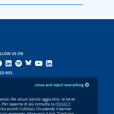
LLOW US ON
F
L
l
B
Y
L
a
i
a
l
o
i
ED RSS
F
c
n
b
u
u
n
close and reject everything
e
e
k
e
e
t
k
OKIES
enso. Per alcuni servizi aggiuntivi, le terze
e
okie management
b
e
l
s
u
e
e. Per saperne di più consulta la
PRIVACY
nte accetti l’utilizzo. Chiudendo il banner
d
ualsiasi momento attraverso il link "Gestione