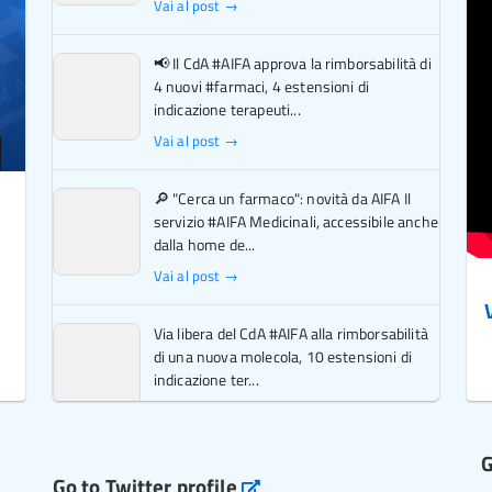
Vai al post →
📢 Il CdA #AIFA approva la rimborsabilità di
4 nuovi #farmaci, 4 estensioni di
indicazione terapeuti...
Vai al post →
🔎 "Cerca un farmaco": novità da AIFA Il
servizio #AIFA Medicinali, accessibile anche
dalla home de...
Vai al post →
Via libera del CdA #AIFA alla rimborsabilità
di una nuova molecola, 10 estensioni di
indicazione ter...
Vai al post →
G
L'Italia si conferma tra i primi Paesi europei
Go to Twitter profile
aifa_ufficiale