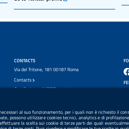
per l'accesso ai #farmaci orfani rimborsati
dal Servi...
Vai al post →
💜 Il 29 giugno #AIFA si è illuminata di viola
in occasione della XVII Giornata Mondiale
della Scler...
Vai al post →
CONTACTS
FO
Via del Tritone, 181 00187 Roma
Contacts
FE
Certified e-mail (PEC) contacts
VAT number: 08703841000
CO
Tax code: 97345810580
 necessari al suo funzionamento, per i quali non è richiesto il cons
Co
uate, possono utilizzare cookies tecnici, analytics e di profilazion
IPA AIFA code: aifa_rm
effettuare la scelta sui cookie di terze parti dei quali eventualme
cookie di terze parti. Puoi rivedere e modificare le tue scelte in q