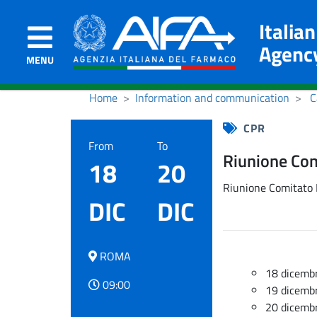
Italia
Agenc
MENU
Home
Information and communication
C
CPR
From
To
Riunione Com
18
20
Riunione Comitato 
DIC
DIC
ROMA
18 dicembr
09:00
19 dicembr
20 dicembr