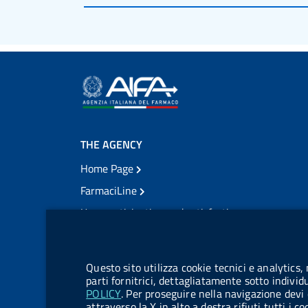
THE AGENCY
Home Page
FarmaciLine
User participation and satisfaction
cookie management module
Citizens' access
Modulistica
Questo sito utilizza cookie tecnici e analytics,
Open governance
parti fornitrici, dettagliatamente sotto individ
POLICY
. Per proseguire nella navigazione devi 
Acts of notification
attraverso la X in alto a destra rifiuti tutti i 