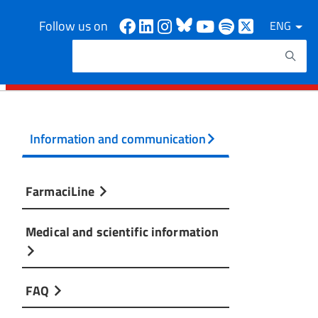
Facebook
Linkedin
Instagram
Bluesky
Youtube
Spotify
X
Follow us on
ENG
Search
Search keywords
Information and communication
FarmaciLine
Medical and scientific information
FAQ