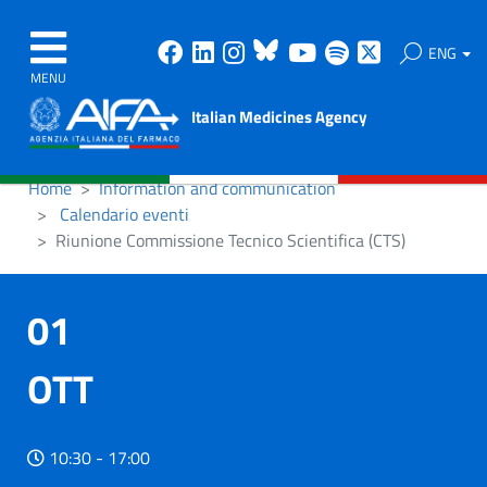
Facebook
Linkedin
Instagram
Bluesky
Youtube
Spotify
X
ENG
MENU
Italian Medicines Agency
Home
Information and communication
Calendario eventi
Riunione Commissione Tecnico Scientifica (CTS)
01
OTT
10:30 - 17:00