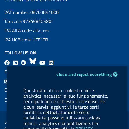
VAT number: 08703841000
Tax code: 97345810580
IPA AIFA code: aifa_rm
IPA UCB code: UFE1TR
FOLLOW US ON
F
L
l
B
Y
L
a
i
a
l
o
i
FEED RSS
cookie management module
close and reject everything
c
n
b
u
u
n
F
e
k
e
e
t
k
e
COOKIES
Questo sito utilizza cookie tecnici e
b
e
l
s
u
e
analytics, necessari al suo funzionamento,
e
Cookie management
o
d
.
k
b
d
per i quali non è richiesto il consenso. Per
d
alcuni servizi aggiuntivi, le terze parti
o
i
b
y
e
i
R
fornitrici, dettagliatamente sotto
Sezione Link Utili
k
n
u
n
individuate, possono utilizzare cookies
s
Legal notice
tecnici, analytics e di profilazione. Per
t
s
saperne di più consulta la
PRIVACY
Social Media Policy