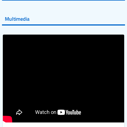
💜 Il 29 giugno #AIFA si è illuminata di viola in occasione
della XVII Giornata Mondiale della Scler...
Multimedia
Vai al post →