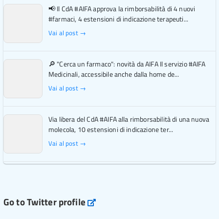
📢 Il CdA #AIFA approva la rimborsabilità di 4 nuovi
#farmaci, 4 estensioni di indicazione terapeuti...
Vai al post →
🔎 "Cerca un farmaco": novità da AIFA Il servizio #AIFA
Medicinali, accessibile anche dalla home de...
Vai al post →
Via libera del CdA #AIFA alla rimborsabilità di una nuova
molecola, 10 estensioni di indicazione ter...
Vai al post →
L'Italia si conferma tra i primi Paesi europei per l'accesso
ai #farmaci orfani rimborsati dal Servi...
Vai al post →
Go to Twitter profile
aifa_ufficiale