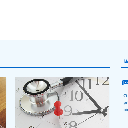
N
C(
pr
m