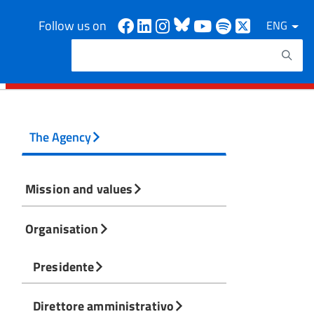
Facebook
Linkedin
Instagram
Bluesky
Youtube
Spotify
X
Follow us on
ENG
Search
Search keywords
The Agency
Mission and values
Organisation
Presidente
Direttore amministrativo