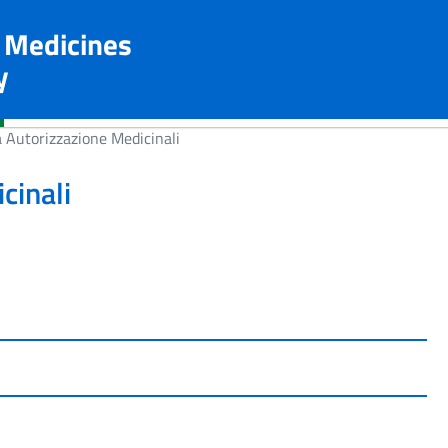
n Medicines
y
 Autorizzazione Medicinali
cinali