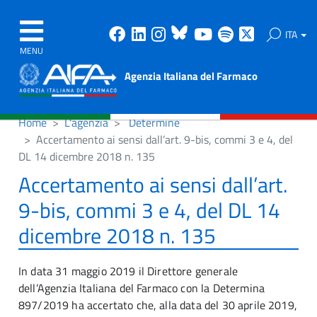
Facebook
Linkedin
Instagram
Bluesky
Youtube
Spotify
X
ITA
MENU
Agenzia Italiana del Farmaco
Home
L'agenzia
Determine
Accertamento ai sensi dall’art. 9-bis, commi 3 e 4, del
DL 14 dicembre 2018 n. 135
Accertamento ai sensi dall’art.
9-bis, commi 3 e 4, del DL 14
dicembre 2018 n. 135
In data 31 maggio 2019 il Direttore generale
dell’Agenzia Italiana del Farmaco con la Determina
897/2019 ha accertato che, alla data del 30 aprile 2019,