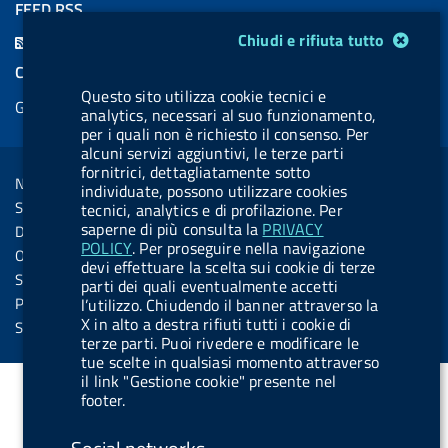
a
i
a
l
o
a
FEED RSS
c
n
b
u
u
b
Modulo gestione cookie
F
Chiudi e rifiuta tutto
e
k
e
e
t
e
e
COOKIES
b
e
l
s
u
l
e
Questo sito utilizza cookie tecnici e
Gestione cookie
o
d
.
k
b
.
analytics, necessari al suo funzionamento,
d
per i quali non è richiesto il consenso. Per
o
i
b
y
e
b
R
alcuni servizi aggiuntivi, le terze parti
Sezione Link Utili
k
n
u
u
fornitrici, dettagliatamente sotto
s
Note legali
t
t
individuate, possono utilizzare cookies
s
Social Media Policy
tecnici, analytics e di profilazione. Per
t
t
saperne di più consulta la
PRIVACY
Dichiarazione di accessibilità
o
o
POLICY
. Per proseguire nella navigazione
Obiettivi di accessibilità
devi effettuare la scelta sui cookie di terze
n
n
Statistiche sito
parti dei quali eventualmente accetti
.
.
Privacy
l’utilizzo. Chiudendo il banner attraverso la
X in alto a destra rifiuti tutti i cookie di
i
s
Servizi Online
terze parti. Puoi rivedere e modificare le
n
p
tue scelte in qualsiasi momento attraverso
s
o
il link "Gestione cookie" presente nel
footer.
t
t
a
i