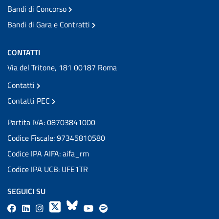
Bandi di Concorso
Bandi di Gara e Contratti
CONTATTI
Via del Tritone, 181 00187 Roma
Contatti
Contatti PEC
Partita IVA: 08703841000
Codice Fiscale: 97345810580
Codice IPA AIFA: aifa_rm
Codice IPA UCB: UFE1TR
SEGUICI SU
F
L
l
X
B
Y
l