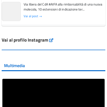
Via libera del CdA #AIFA alla rimborsabilità di una nuova
molecola, 10 estensioni di indicazione ter...
Vai al post →
L'Italia si conferma tra i primi Paesi europei per l'accesso
ai #farmaci orfani rimborsati dal Servi...
Vai al profilo Instagram
Instagram
Vai al post →
💜 Il 29 giugno #AIFA si è illuminata di viola in occasione
della XVII Giornata Mondiale della Scler...
Multimedia
Vai al post →