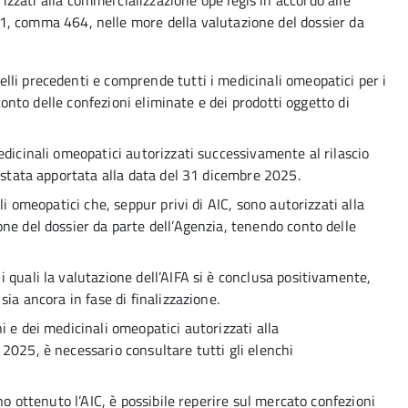
izzati alla commercializzazione ope legis in accordo alle
 1, comma 464, nelle more della valutazione del dossier da
li precedenti e comprende tutti i medicinali omeopatici per i
 conto delle confezioni eliminate e dei prodotti oggetto di
edicinali omeopatici autorizzati successivamente al rilascio
è stata apportata alla data del 31 dicembre 2025.
li omeopatici che, seppur privi di AIC, sono autorizzati alla
ne del dossier da parte dell’Agenzia, tenendo conto delle
 quali la valutazione dell’AIFA si è conclusa positivamente,
ia ancora in fase di finalizzazione.
 e dei medicinali omeopatici autorizzati alla
2025, è necessario consultare tutti gli elenchi
no ottenuto l’AIC, è possibile reperire sul mercato confezioni