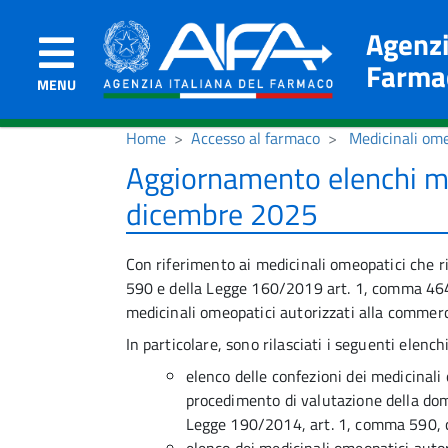
Agenzi
Farma
MENU
Home
Accesso al farmaco
Medicinali ome
Aggiornamento elenchi me
dicembre 2025
Con riferimento ai medicinali omeopatici che r
590 e della Legge 160/2019 art. 1, comma 464, 
medicinali omeopatici autorizzati alla commercia
In particolare, sono rilasciati i seguenti elenchi
elenco delle confezioni dei medicinali
procedimento di valutazione della doma
Legge 190/2014, art. 1, comma 590, 