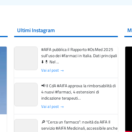
Ultimi Instagram
M
#AIFA pubblica il Rapporto #OsMed 2025
sull’uso dei #farmaci in Italia. Dati principali
⬇️ 💊 Nel ...
Vai al post →
📢 Il CdA #AIFA approva la rimborsabilità di
4 nuovi #farmaci, 4 estensioni di
indicazione terapeuti...
Vai al post →
🔎 "Cerca un farmaco": novità da AIFA Il
servizio #AIFA Medicinali, accessibile anche