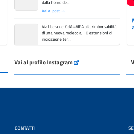
dalla home de...
Vai al post →
Via libera del CdA #AIFA alla rimborsabilità
di una nuova molecola, 10 estensioni di
indicazione ter...
Vai al post →
V
Vai al profilo Instagram
L'Italia si conferma tra i primi Paesi europei
Instagram
per l'accesso ai #farmaci orfani rimborsati
dal Servi...
Vai al post →
💜 Il 29 giugno #AIFA si è illuminata di viola
in occasione della XVII Giornata Mondiale
della Scler...
Vai al post →
CONTATTI
SE