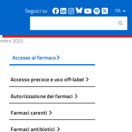
Facebook
Linkedin
Instagram
Bluesky
Youtube
Spotify
X
Seguici su
ITA
Cerca
Testo da ricercare
cembre 2025
Accesso al farmaco
Accesso precoce e uso off-label
Autorizzazione dei farmaci
Farmaci carenti
Farmaci antibiotici