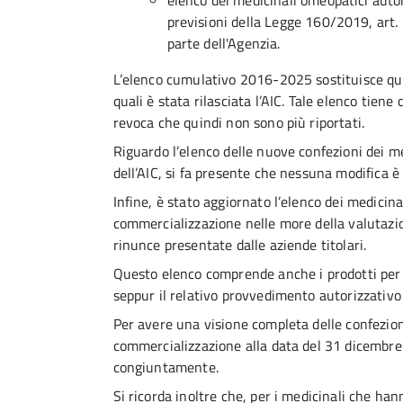
elenco dei medicinali omeopatici autor
previsioni della Legge 160/2019, art.
parte dell'Agenzia.
L’elenco cumulativo 2016-2025 sostituisce quel
quali è stata rilasciata l’AIC. Tale elenco tiene
revoca che quindi non sono più riportati.
Riguardo l’elenco delle nuove confezioni dei m
dell’AIC, si fa presente che nessuna modifica 
Infine, è stato aggiornato l’elenco dei medicina
commercializzazione nelle more della valutazio
rinunce presentate dalle aziende titolari.
Questo elenco comprende anche i prodotti per i
seppur il relativo provvedimento autorizzativo s
Per avere una visione completa delle confezioni
commercializzazione alla data del 31 dicembre 
congiuntamente.
Si ricorda inoltre che, per i medicinali che han