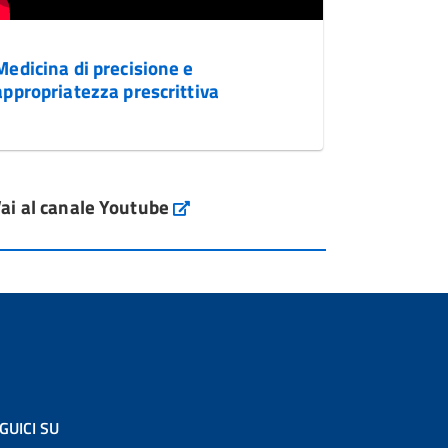
Medicina di precisione e
appropriatezza prescrittiva
ai al canale Youtube
GUICI SU