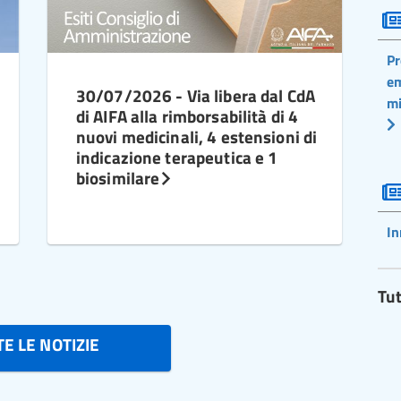
Pr
em
30/07/2026 - Via libera dal CdA
mi
di AIFA alla rimborsabilità di 4
nuovi medicinali, 4 estensioni di
indicazione terapeutica e 1
biosimilare
In
Tut
E LE NOTIZIE