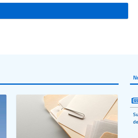
No
Su
de